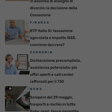
in assenza di assegno di
divorzio: la decisione della
Cassazione
FINANZA
BTP Italia Sì: tassazione
agevolata e impatto ISEE,
conviene davvero?
ECONOMIA
Dichiarazione precompilata,
assistenza potenziata: più
uffici aperti e call center
rafforzati per il 730
NEWS
Sciopero del 29 maggio,
trasporti a rischio in tutta
Italia: orari, fasce garantite