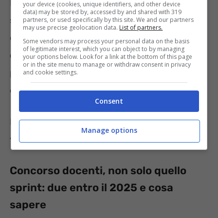
Fra le modalità di assunzione, è bene
your device (cookies, unique identifiers, and other device
data) may be stored by, accessed by and shared with 319
segnalare che l’immissione a settembre per
partners, or used specifically by this site. We and our partners
may use precise geolocation data.
List of partners.
chi vincerà il concorso sarà a
tempo
Some vendors may process your personal data on the basis
of legitimate interest, which you can object to by managing
determinato.
Con lo svolgimento dell’anno di
your options below. Look for a link at the bottom of this page
or in the site menu to manage or withdraw consent in privacy
prova e tirocinio, e le prove finali legate ad
and cookie settings.
esame scritto e orale.
Consent
In itinere all’anno di prova, il docente che
Manage options
verrà assunto dovrà giungere a trenta CFU.
Concorso docenti, non solo quello
sprint: due entro il 2025 e cosa
sapere