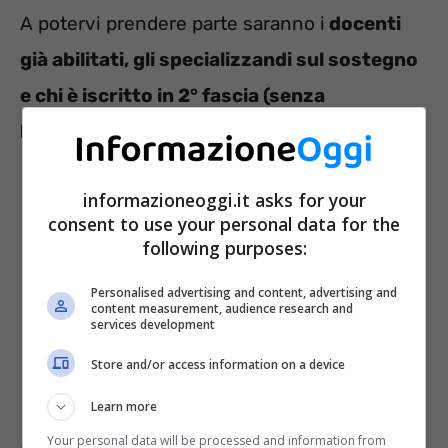
A potervi prendere parte saranno i
docenti
già abilitati, gli specializzandi sul sostegno
e chi è iscritto in 2° fascia (senza
l’abitazione) all’interno delle GPS.
informazioneoggi.it asks for your
consent to use your personal data for the
following purposes:
Personalised advertising and content, advertising and
content measurement, audience research and
services development
Store and/or access information on a device
Learn more
Your personal data will be processed and information from