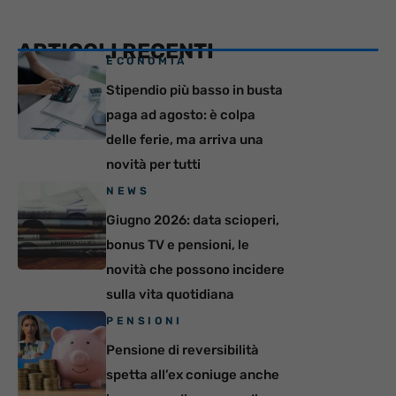
ARTICOLI RECENTI
ECONOMIA
Stipendio più basso in busta
paga ad agosto: è colpa
delle ferie, ma arriva una
novità per tutti
NEWS
Giugno 2026: data scioperi,
bonus TV e pensioni, le
novità che possono incidere
sulla vita quotidiana
PENSIONI
Pensione di reversibilità
spetta all’ex coniuge anche