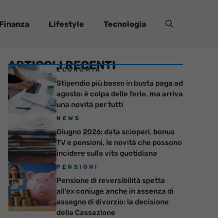
Finanza
Lifestyle
Tecnologia
ARTICOLI RECENTI
ECONOMIA
Stipendio più basso in busta paga ad
agosto: è colpa delle ferie, ma arriva
una novità per tutti
NEWS
Giugno 2026: data scioperi, bonus
TV e pensioni, le novità che possono
incidere sulla vita quotidiana
PENSIONI
Pensione di reversibilità spetta
all’ex coniuge anche in assenza di
assegno di divorzio: la decisione
della Cassazione