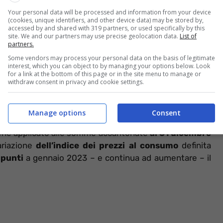
Your personal data will be processed and information from your device
(cookies, unique identifiers, and other device data) may be stored by,
accessed by and shared with 319 partners, or used specifically by this
azione economica che tutti i lavoratori dipendenti
site. We and our partners may use precise geolocation data.
List of
partners.
tà lavorativa.
L’attesa dei soldi spettanti di diritto ha
al
motivo
dell’interruzione del rapporto lavorativo.
Some vendors may process your personal data on the basis of legitimate
interest, which you can object to by managing your options below. Look
onamento
. In questo caso si dovrà attendere circa
un
for a link at the bottom of this page or in the site menu to manage or
withdraw consent in privacy and cookie settings.
ichiamo, però, che i lavoratori possono chiedere
un
rtante in mancanza di liquidità. Come i trattamenti
ione
nel mese di gennaio.
Manage options
Consent
e viene applicato alle somme accantonate
al 31 dicembre
ariazione
dell’indice dei prezzi al consumo
definita
 punti
a gennaio 2023 – e continua ad aumentare – il