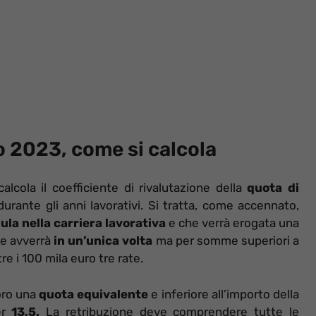
o 2023, come si calcola
alcola il coefficiente di rivalutazione della
quota di
rante gli anni lavorativi. Si tratta, come accennato,
la nella carriera lavorativa
e che verrà erogata una
one avverrà
in un’unica volta
ma per somme superiori a
e i 100 mila euro tre rate.
oro una
quota equivalente
e inferiore all’importo della
er
13,5.
La retribuzione deve comprendere tutte le