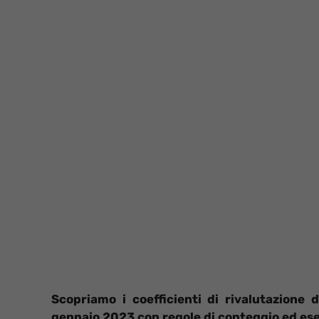
Scopriamo i coefficienti di rivalutazione
gennaio 2023 con regole di conteggio ed es