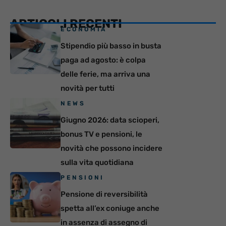
ARTICOLI RECENTI
ECONOMIA
Stipendio più basso in busta
paga ad agosto: è colpa
delle ferie, ma arriva una
novità per tutti
NEWS
Giugno 2026: data scioperi,
bonus TV e pensioni, le
novità che possono incidere
sulla vita quotidiana
PENSIONI
Pensione di reversibilità
spetta all’ex coniuge anche
in assenza di assegno di