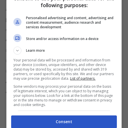
following purposes:
anche se porta con sé
ansie e
Personalised advertising and content, advertising and
preoccupazioni
. Alcuni caratteri riescono a
content measurement, audience research and
services development
gestire bene l’
ondata di sensazioni
che
Store and/or access information on a device
comporta iniziare (e mantenere) una
relazione, mentre altri si spaventano, o non
Learn more
riescono ad impegnarsi a fondo, e – anche se
Your personal data will be processed and information from
your device (cookies, unique identifiers, and other device
data) may be stored by, accessed by and shared with 319
non sempre –
scappano
. Secondo gli
partners, or used specifically by this site. We and our partners
may use precise geolocation data.
List of partners.
Astrologi è molto probabile che appartengano
Some vendors may process your personal data on the basis
a questi Segni Zodiacali.
of legitimate interest, which you can object to by managing
your options below. Look for a link at the bottom of this page
or in the site menu to manage or withdraw consent in privacy
and cookie settings.
Acquario
. Sappiamo bene che per i
nati di questo Segno è molto difficile
Consent