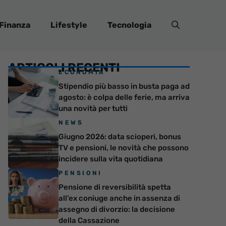
Finanza
Lifestyle
Tecnologia
ARTICOLI RECENTI
ECONOMIA
Stipendio più basso in busta paga ad
agosto: è colpa delle ferie, ma arriva
una novità per tutti
NEWS
Giugno 2026: data scioperi, bonus
TV e pensioni, le novità che possono
incidere sulla vita quotidiana
PENSIONI
Pensione di reversibilità spetta
all’ex coniuge anche in assenza di
assegno di divorzio: la decisione
della Cassazione