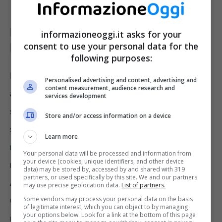
Prodotti ritirati a causa di
presenza di Aflatossine sopra i
informazioneoggi.it asks for your
consent to use your personal data for the
limiti consentiti
following purposes:
Negli ultimi tempi ci sono stati molti richiami
Personalised advertising and content, advertising and
content measurement, audience research and
alimentari a causa di questo rischio per la
services development
salute umana. Gli ultimi in ordine temporale
Store and/or access information on a device
sono alcune confezioni di Mandorle.
In un
Learn more
nostro recente articolo elenchiamo i Lotti
Your personal data will be processed and information from
your device (cookies, unique identifiers, and other device
ritirati per la contaminazione da
data) may be stored by, accessed by and shared with 319
partners, or used specifically by this site. We and our partners
Aflatossine
, e oggi riportiamo le specifiche di
may use precise geolocation data.
List of partners.
Some vendors may process your personal data on the basis
ulteriori confezioni di un altro noto marchio,
of legitimate interest, which you can object to by managing
your options below. Look for a link at the bottom of this page
ritirate per la medesima motivazione.