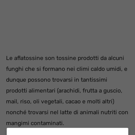
Le aflatossine son tossine prodotti da alcuni
funghi che si formano nei climi caldo umidi, e
dunque possono trovarsi in tantissimi
prodotti alimentari (arachidi, frutta a guscio,
mail, riso, oli vegetali, cacao e molti altri)
nonché trovarsi nel latte di animali nutriti con
mangimi contaminati.