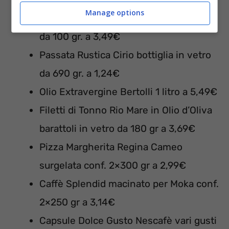
Manage options
Prosciutto Cotto AQ Parmacotto 2 conf.
da 100 gr. a 3,49€
Passata Rustica Cirio bottiglia in vetro
da 690 gr. a 1,24€
Olio Extravergine Bertolli 1 litro a 5,49€
Filetti di Tonno Rio Mare in Olio d’Oliva
barattoli in vetro da 180 gr a 3,69€
Pizza Margherita Regina Cameo
surgelata conf. 2×300 gr a 2,99€
Caffè Splendid macinato per Moka conf.
2×250 gr a 3,14€
Capsule Dolce Gusto Nescafè vari gusti