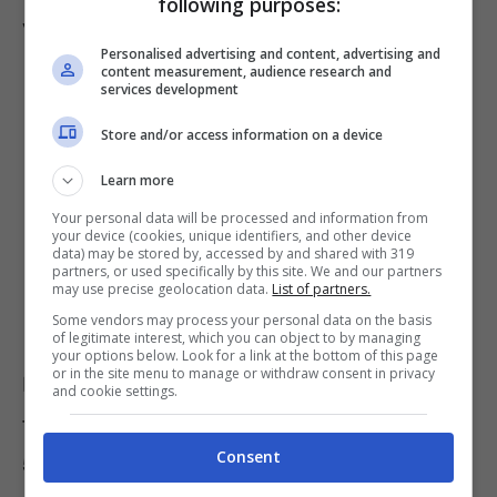
following purposes:
vantaggi.
Personalised advertising and content, advertising and
content measurement, audience research and
services development
Store and/or access information on a device
Learn more
Your personal data will be processed and information from
your device (cookies, unique identifiers, and other device
data) may be stored by, accessed by and shared with 319
partners, or used specifically by this site. We and our partners
may use precise geolocation data.
List of partners.
Some vendors may process your personal data on the basis
of legitimate interest, which you can object to by managing
your options below. Look for a link at the bottom of this page
or in the site menu to manage or withdraw consent in privacy
Per quanto riguarda gli sconti validi dal 16
and cookie settings.
febbraio al 1 marzo, spiccano ribassi fino al
Consent
50% sui grandi brand. Ecco qualche esempio: