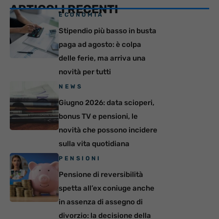
ARTICOLI RECENTI
ECONOMIA
Stipendio più basso in busta
paga ad agosto: è colpa
delle ferie, ma arriva una
novità per tutti
NEWS
Giugno 2026: data scioperi,
bonus TV e pensioni, le
novità che possono incidere
sulla vita quotidiana
PENSIONI
Pensione di reversibilità
spetta all’ex coniuge anche
in assenza di assegno di
divorzio: la decisione della