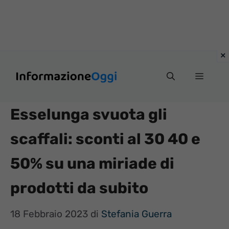
Vai
Menu
al
contenuto
Esselunga svuota gli
scaffali: sconti al 30 40 e
50% su una miriade di
prodotti da subito
18 Febbraio 2023
di
Stefania Guerra