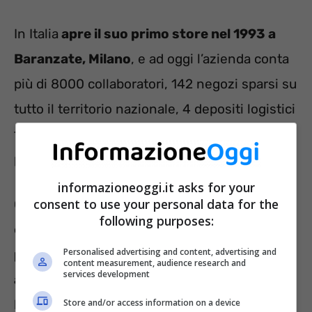
In Italia
apre il suo primo store nel 1993 a
Baranzate, Milano
, e ad oggi l’azienda conta
più di 8000 collaboratori, 142 negozi sparsi su
tutto il territorio nazionale, 4 depositi logistici
tecnologicamente avanzati e 2 uffici di
produzione.
informazioneoggi.it asks for your
consent to use your personal data for the
Oltre al singolo incarico, Decathlon offre a chi
following purposes:
entra a far parte del gruppo una
crescita
Personalised advertising and content, advertising and
professionale ed esperienze inclusive e
content measurement, audience research and
services development
appaganti
. Al momento, sono davvero tante
Store and/or access information on a device
le posizioni aperte, e l’azienda cerca