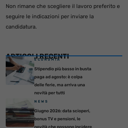
Non rimane che scegliere il lavoro preferito e
seguire le indicazioni per inviare la
candidatura.
ARTICOLI RECENTI
ECONOMIA
Stipendio più basso in busta
paga ad agosto: è colpa
delle ferie, ma arriva una
novità per tutti
NEWS
Giugno 2026: data scioperi,
bonus TV e pensioni, le
novità che possono incidere