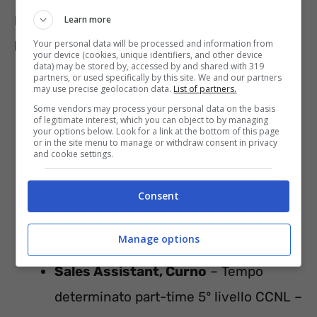
personale in tutte le città italiane. Ecco i
Learn more
profili più ricercati
:
Your personal data will be processed and information from
your device (cookies, unique identifiers, and other device
data) may be stored by, accessed by and shared with 319
partners, or used specifically by this site. We and our partners
may use precise geolocation data.
List of partners.
Some vendors may process your personal data on the basis
of legitimate interest, which you can object to by managing
your options below. Look for a link at the bottom of this page
or in the site menu to manage or withdraw consent in privacy
and cookie settings.
Consent
Manage options
Sales Assistant, Curno
– Tempo
determinato part-time 5° livello CCNL –