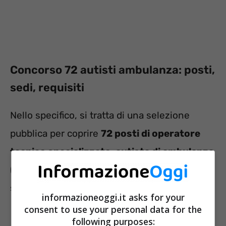
Concorso 72 autisti ambulanza: posti,
sedi, requisiti
Nello specifico, si tratta di una selezione
pubblica per coprire
72 posti di operatore
tecnico specializzato, autista di ambulanza
(categoria B, livello economico Super) così
suddivisi:
informazioneoggi.it asks for your
consent to use your personal data for the
43 posti presso AREUS Sardegna;
following purposes: