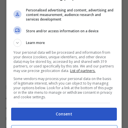
10 posti presso l’ASL Gallura;
Personalised advertising and content, advertising and
content measurement, audience research and
2 posti presso l’ASL Medio Campidano;
services development
4 posti presso l’ASL Nuoro;
Store and/or access information on a device
1 posto presso l’ASL Ogliastra;
Learn more
3 posti presso l’ASL Oristano;
Your personal data will be processed and information from
your device (cookies, unique identifiers, and other device
6 posti presso l’ASL Sassari;
data) may be stored by, accessed by and shared with 319
partners, or used specifically by this site. We and our partners
3 posti presso l’ASL Sulcis.
may use precise geolocation data.
List of partners.
Some vendors may process your personal data on the basis
of legitimate interest, which you can object to by managing
I vincitori saranno poi assunti con
contratto
your options below. Look for a link at the bottom of this page
or in the site menu to manage or withdraw consent in privacy
a tempo indeterminato
e assegnati, come
and cookie settings.
detto in precedenza, nella sede indicata al
Consent
momento della compilazione domanda. Al