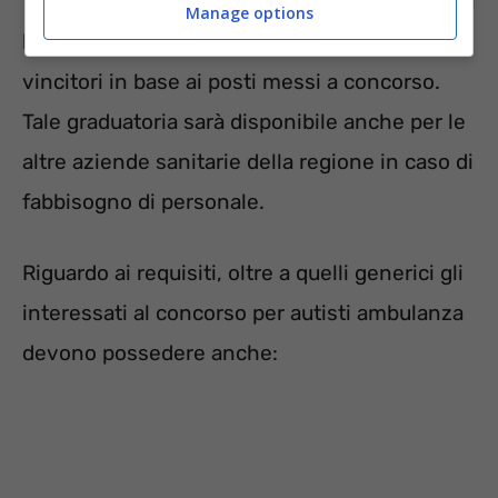
termine della procedura ogni azienda redigerà
Manage options
la propria graduatoria dalla quale attingerà i
vincitori in base ai posti messi a concorso.
Tale graduatoria sarà disponibile anche per le
altre aziende sanitarie della regione in caso di
fabbisogno di personale.
Riguardo ai requisiti, oltre a quelli generici gli
interessati al concorso per autisti ambulanza
devono possedere anche: