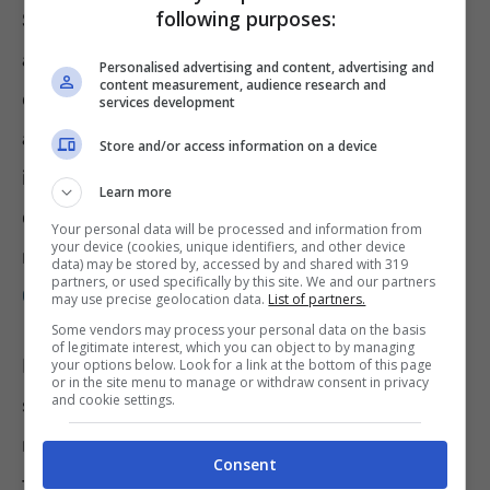
following purposes:
Sappiamo che assumere integratori
alimentari senza consiglio del medico può
Personalised advertising and content, advertising and
content measurement, audience research and
essere rischioso. Anche se possiamo
services development
acquistarli senza ricetta medica, gli
Store and/or access information on a device
integratori non sono esenti da possibili effetti
Learn more
collaterali. Ricordiamo ad esempio che
Your personal data will be processed and information from
your device (cookies, unique identifiers, and other device
recentemente alcuni
prodotti a base di
data) may be stored by, accessed by and shared with 319
partners, or used specifically by this site. We and our partners
Curcuma
hanno causato problemi di salute.
may use precise geolocation data.
List of partners.
Some vendors may process your personal data on the basis
of legitimate interest, which you can object to by managing
Il consiglio, dunque, è quello di consultare
your options below. Look for a link at the bottom of this page
or in the site menu to manage or withdraw consent in privacy
and cookie settings.
sempre il proprio medico oppure un
nutrizionista. E magari far controllare la
Consent
tipologia di integratore, data l’enorme varietà