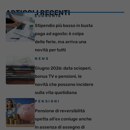
ARTICOLI RECENTI
ECONOMIA
Stipendio più basso in busta
paga ad agosto: è colpa
delle ferie, ma arriva una
novità per tutti
NEWS
Giugno 2026: data scioperi,
bonus TV e pensioni, le
novità che possono incidere
sulla vita quotidiana
PENSIONI
Pensione di reversibilità
spetta all’ex coniuge anche
in assenza di assegno di