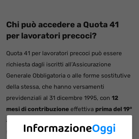
Chi può accedere a Quota 41
per lavoratori precoci?
Quota 41 per lavoratori precoci può essere
richiesta dagli iscritti all’Assicurazione
Generale Obbligatoria o alle forme sostitutive
della stessa, che hanno versamenti
previdenziali al 31 dicembre 1995, con
12
mesi di contribuzione
effettiva
prima del 19°
anno di età
e che si trovano in una delle
seguenti condizioni: