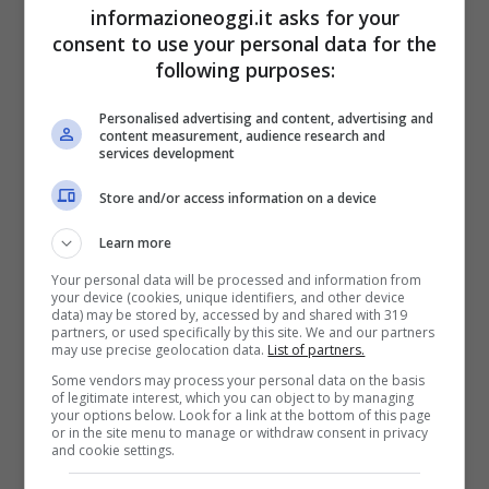
informazioneoggi.it asks for your
consent to use your personal data for the
disoccupazione successiva a
following purposes:
cessazione del rapporto di lavoro per
Personalised advertising and content, advertising and
licenziamento, dimissioni per giusta
content measurement, audience research and
services development
causa o risoluzione consensuale e fine
Store and/or access information on a device
dell’erogazione delle indennità di
disoccupazione da almeno 3 mesi;
Learn more
invalidità pari o maggiore del 74%;
Your personal data will be processed and information from
your device (cookies, unique identifiers, and other device
data) may be stored by, accessed by and shared with 319
ruolo di caregivers, da almeno 6 mesi,
partners, or used specifically by this site. We and our partners
may use precise geolocation data.
List of partners.
del coniuge, di un parente di primo
Some vendors may process your personal data on the basis
grado, di un parente o affine di secondo
of legitimate interest, which you can object to by managing
your options below. Look for a link at the bottom of this page
or in the site menu to manage or withdraw consent in privacy
grado convivente affetto da handicap
and cookie settings.
grave;