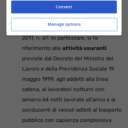
svolgimento di mansioni
Consent
particolarmente faticose e pesanti, ai
Manage options
sensi del
Decreto Legislativo 21 aprile
2011, n. 67
. In particolare, si fa
riferimento alle
attività usuranti
previste dal Decreto del Ministro del
Lavoro e della Previdenza Sociale 19
maggio 1999, agli addetti alla linea
catena, ai lavoratori notturni con
almeno 64 notti lavorate all’anno e ai
conducenti di veicoli adibiti al trasporto
pubblico con capienza complessiva