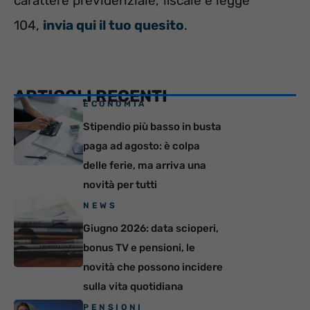
carattere previdenziale, fiscale e legge
104,
invia qui il tuo quesito
.
ARTICOLI RECENTI
ECONOMIA
Stipendio più basso in busta
paga ad agosto: è colpa
delle ferie, ma arriva una
novità per tutti
NEWS
Giugno 2026: data scioperi,
bonus TV e pensioni, le
novità che possono incidere
sulla vita quotidiana
PENSIONI