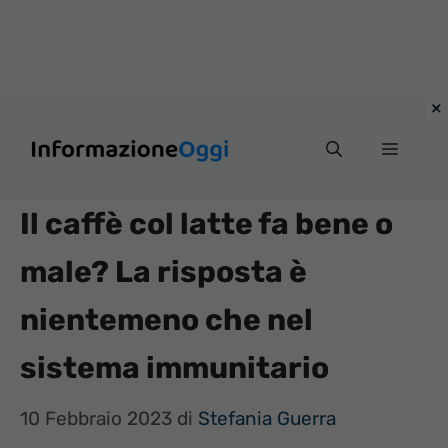
Vai
Menu
al
contenuto
Il caffè col latte fa bene o
male? La risposta è
nientemeno che nel
sistema immunitario
10 Febbraio 2023
di
Stefania Guerra