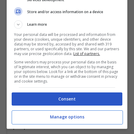
Store and/or access information on a device
Learn more
Your personal data will be processed and information from
your device (cookies, unique identifiers, and other device
data) may be stored by, accessed by and shared with 319
partners, or used specifically by this site. We and our partners
may use precise geolocation data.
List of partners.
Some vendors may process your personal data on the basis
of legitimate interest, which you can object to by managing
your options below. Look for a link at the bottom of this page
or in the site menu to manage or withdraw consent in privacy
and cookie settings.
Consent
una combinazione di proteine e
antiossidanti raddoppia le
Manage options
proprietà antinfiammatorie delle