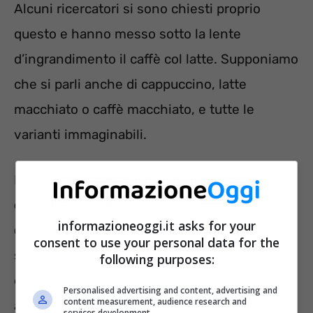
Alcuni ricercatori si sono chiesti proprio
questo e hanno messo sotto la lente
d’ingrandimento il caffè col latte. Supponiamo
che si parli anche di cappuccino, latte
macchiato o caffè macchiato, e tutte le
varianti immaginabili.
Ebbene,
secondo il team di studiosi
dell’Università di Copenhagen, le nostre
informazioneoggi.it asks for your
difese immunitarie
possono beneficiare non
consent to use your personal data for the
solo di alcune sostanze, ma anche degli
following purposes:
effetti di
determinate combinazioni
, come
Personalised advertising and content, advertising and
content measurement, audience research and
ad esempio la seguente:
services development