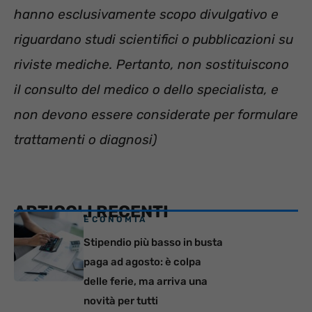
hanno esclusivamente scopo divulgativo e
riguardano studi scientifici o pubblicazioni su
riviste mediche. Pertanto, non sostituiscono
il consulto del medico o dello specialista, e
non devono essere considerate per formulare
trattamenti o diagnosi)
ARTICOLI RECENTI
ECONOMIA
Stipendio più basso in busta
paga ad agosto: è colpa
delle ferie, ma arriva una
novità per tutti