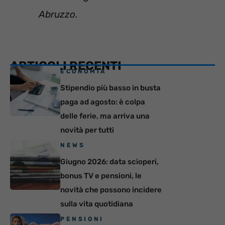
Abruzzo.
ARTICOLI RECENTI
ECONOMIA
Stipendio più basso in busta
paga ad agosto: è colpa
delle ferie, ma arriva una
novità per tutti
NEWS
Giugno 2026: data scioperi,
bonus TV e pensioni, le
novità che possono incidere
sulla vita quotidiana
PENSIONI