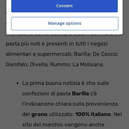
“straordinario”, basta guardare le
Consent
etichette e anche in autonomia si
comprende la natura esatta dei prodotti
.
Manage options
Prendiamo come esempio alcuni dei marchi di
pasta più noti e presenti in tutti i negozi
alimentari e supermercati: Barilla; De Cecco;
Garofalo; Divella; Rummo; La Molisana.
La prima buona notizia è che sulle
confezioni di pasta
Barilla
c’è
l’indicazione chiara sulla provenienza
del
grano
utilizzato:
100% italiano
. Nel
sito del marchio vengono anche