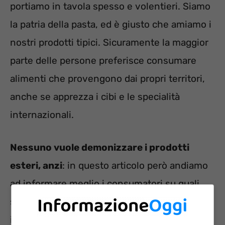
portiamo in tavola spesso e volentieri. Siamo
la patria della pasta, ed è giusto che amiamo i
nostri prodotti tipici. Sicuramente la maggior
parte delle persone preferisce consumare
alimenti che provengono dai propri territori,
anche se apprezza i cibi e le specialità
internazionali.
Nessuno vuole demonizzare i prodotti
esteri, anzi
: in questo articolo però andiamo
ad informare meglio i consumatori su quali
siano i marchi di pasta che usano grano 100%
italiano. Lo abbiamo scoperto grazie ad una