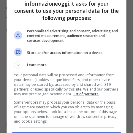
informazioneoggi.it asks for your
delle indagini che regolarmente vengono
consent to use your personal data for the
following purposes:
fatte da associazioni per i consumatori, come
ad esempio Altroconsumo.
Personalised advertising and content, advertising and
content measurement, audience research and
services development
Store and/or access information on a device
Learn more
Your personal data will be processed and information from
your device (cookies, unique identifiers, and other device
data) may be stored by, accessed by and shared with 319
partners, or used specifically by this site. We and our partners
may use precise geolocation data.
List of partners.
Some vendors may process your personal data on the basis
of legitimate interest, which you can object to by managing
your options below. Look for a link at the bottom of this page
or in the site menu to manage or withdraw consent in privacy
and cookie settings.
Ma in fondo
non c’è niente di