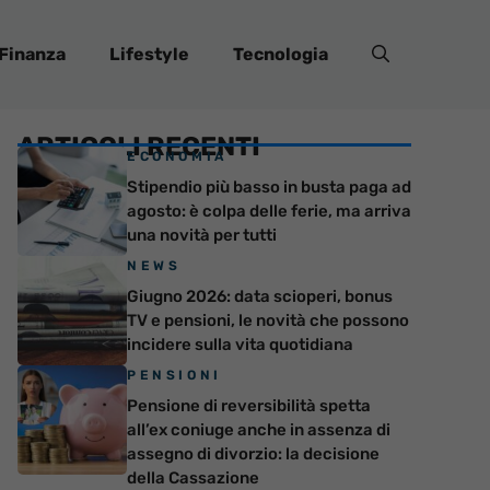
Finanza
Lifestyle
Tecnologia
ARTICOLI RECENTI
ECONOMIA
Stipendio più basso in busta paga ad
agosto: è colpa delle ferie, ma arriva
una novità per tutti
NEWS
Giugno 2026: data scioperi, bonus
TV e pensioni, le novità che possono
incidere sulla vita quotidiana
PENSIONI
Pensione di reversibilità spetta
all’ex coniuge anche in assenza di
assegno di divorzio: la decisione
della Cassazione