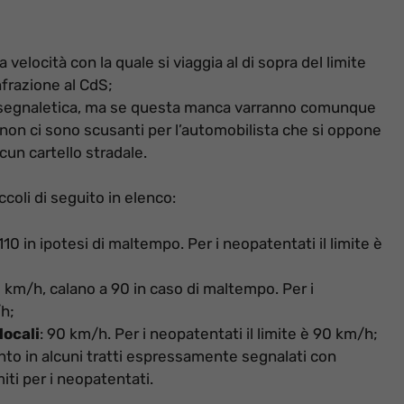
a velocità con la quale si viaggia al di sopra del limite
infrazione al CdS;
sulla segnaletica, ma se questa manca varranno comunque
nto non ci sono scusanti per l’automobilista che si oppone
cun cartello stradale.
ccoli di seguito in elenco:
0 in ipotesi di maltempo. Per i neopatentati il limite è
0 km/h, calano a 90 in caso di maltempo. Per i
h;
locali
: 90 km/h. Per i neopatentati il limite è 90 km/h;
tanto in alcuni tratti espressamente segnalati con
miti per i neopatentati.