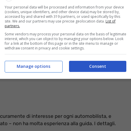
cesso di velocità è possibile fare contestazione.
Your personal data will be processed and information from your device
tare per opporsi a quanto stabilito dall’autovelox, e
(cookies, unique identifiers, and other device data) may be stored by,
accessed by and shared with 319 partners, or used specifically by this
e sanzioni amministrative previste per questa
site. We and our partners may use precise geolocation data.
List of
partners.
Some vendors may process your personal data on the basis of legitimate
interest, which you can object to by managing your options below. Look
for a link at the bottom of this page or in the site menu to manage or
withdraw consent in privacy and cookie settings.
Manage options
Consent
sicuramente di interesse per ogni automobilista, e
o – non ha molta esperienza alla guida. I dettagli.