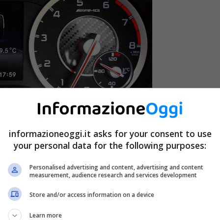
informazioneoggi.it asks for your consent to use
your personal data for the following purposes:
rada e a scuola guida costituiscono nozioni basilari,
dimenticarle o a distrarsi eccessivamente, andando
Personalised advertising and content, advertising and content
measurement, audience research and services development
siti cartelli. Insomma, le multe per eccesso di velocità
elox,
per le forze dell’ordine è decisamente più facile
Store and/or access information on a device
ppo il pedale dell’acceleratore.
Learn more