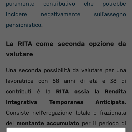
puramente contributivo che potrebbe
incidere negativamente sull’assegno
pensionistico
.
La RITA come seconda opzione da
valutare
Una seconda possibilità da valutare per una
lavoratrice con 58 anni di età e 38 di
contributi è la
RITA ossia la Rendita
Integrativa Temporanea Anticipata.
Consiste nell’erogazione totale o frazionata
del
montante accumulato
per il periodo di