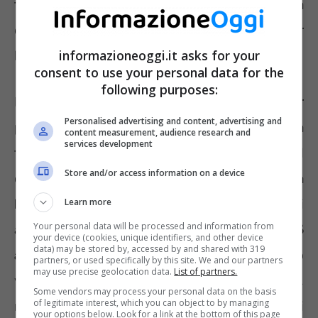
tempo decorrente dall’accettazione della
domanda alla maturazione dei requisiti per
informazioneoggi.it asks for your
l’accesso alla pensione di vecchiaia.
consent to use your personal data for the
following purposes:
Per richiedere la RITA occorrerà aver
Personalised advertising and content, advertising and
partecipato per
minimo cinque anni
ad una
content measurement, audience research and
services development
forma pensionistica complementare. Nel
Store and/or access information on a device
contempo sarà necessario
cessare l’attività
lavorativa
, riuscire a maturare i requisiti
Learn more
Your personal data will be processed and information from
anagrafici della pensione di vecchiaia
nei 5
your device (cookies, unique identifiers, and other device
data) may be stored by, accessed by and shared with 319
anni successivi
e aver maturato almeno
partners, or used specifically by this site. We and our partners
may use precise geolocation data.
List of partners.
venti anni di contributi. A 58 anni, dunque,
Some vendors may process your personal data on the basis
of legitimate interest, which you can object to by managing
non sarebbe possibile il pensionamento ma si
your options below. Look for a link at the bottom of this page