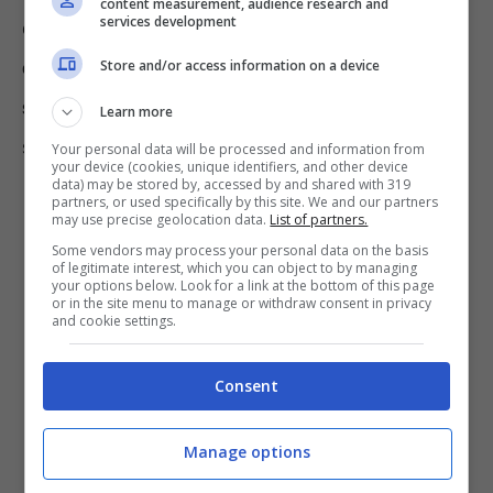
content measurement, audience research and
services development
ecologici.
Autostrade per l’Italia ha
collocato 750 milioni di euro di obbligazioni
Store and/or access information on a device
sustenible linked
con un interesse per il
Learn more
sottoscrittore pari al 4,8% annuo.
Your personal data will be processed and information from
your device (cookies, unique identifiers, and other device
data) may be stored by, accessed by and shared with 319
partners, or used specifically by this site. We and our partners
may use precise geolocation data.
List of partners.
Some vendors may process your personal data on the basis
of legitimate interest, which you can object to by managing
your options below. Look for a link at the bottom of this page
or in the site menu to manage or withdraw consent in privacy
and cookie settings.
Consent
Manage options