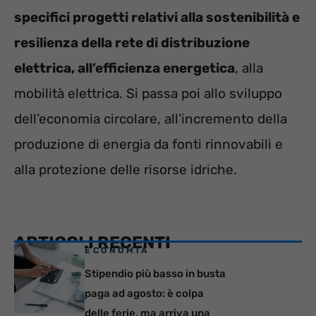
specifici progetti relativi alla sostenibilità e
resilienza della rete di distribuzione
elettrica, all’efficienza energetica
, alla
mobilità elettrica. Si passa poi allo sviluppo
dell’economia circolare, all’incremento della
produzione di energia da fonti rinnovabili e
alla protezione delle risorse idriche.
ARTICOLI RECENTI
ECONOMIA
Stipendio più basso in busta
paga ad agosto: è colpa
delle ferie, ma arriva una