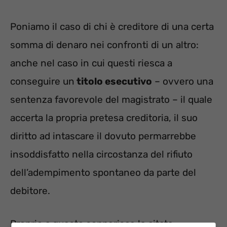
Poniamo il caso di chi è creditore di una certa
somma di denaro nei confronti di un altro:
anche nel caso in cui questi riesca a
conseguire un
titolo esecutivo
– ovvero una
sentenza favorevole del magistrato – il quale
accerta la propria pretesa creditoria, il suo
diritto ad intascare il dovuto permarrebbe
insoddisfatto nella circostanza del rifiuto
dell’adempimento spontaneo da parte del
debitore.
Proprio a questo sopperisce la citata