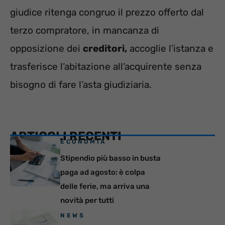
giudice ritenga congruo il prezzo offerto dal
terzo compratore, in mancanza di
opposizione dei
creditori,
accoglie l’istanza e
trasferisce l’abitazione all’acquirente senza
bisogno di fare l’asta giudiziaria.
ARTICOLI RECENTI
ECONOMIA
Stipendio più basso in busta
paga ad agosto: è colpa
delle ferie, ma arriva una
novità per tutti
NEWS