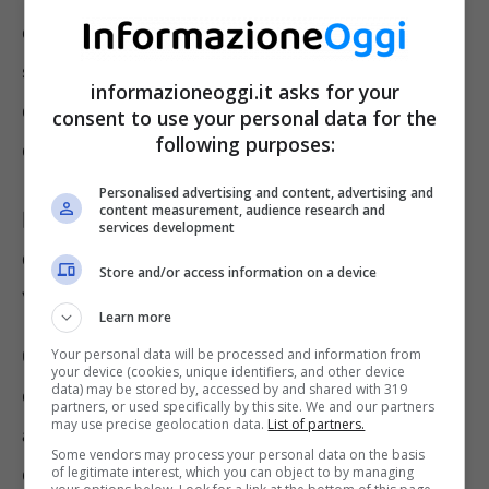
esecuzione forzata, che assicura la
soddisfazione coattiva delle pretese di
informazioneoggi.it asks for your
credito, anche contro la volontà del debitore
consent to use your personal data for the
following purposes:
che non paga.
Personalised advertising and content, advertising and
content measurement, audience research and
Pignoramento immobiliare: come
services development
evitarne le conseguenze grazie alla
Store and/or access information on a device
vendita diretta
Learn more
Come abbiamo detto all’inizio, la procedura in
Your personal data will be processed and information from
your device (cookies, unique identifiers, and other device
data) may be stored by, accessed by and shared with 319
oggetto – oltre ad essere macchinosa – è
partners, or used specifically by this site. We and our partners
may use precise geolocation data.
List of partners.
anche sgradevole per il debitore, ma
Some vendors may process your personal data on the basis
quest’ultimo può evitarla – ottenendo anche
of legitimate interest, which you can object to by managing