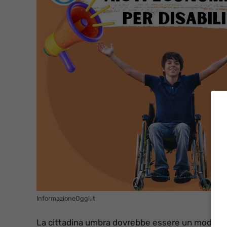
InformazioneOggi.it
La cittadina umbra dovrebbe essere un modello da 