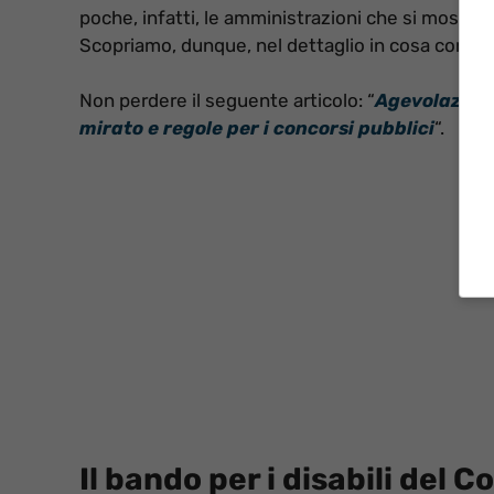
poche, infatti, le amministrazioni che si mostra
Scopriamo, dunque, nel dettaglio in cosa consiste
Non perdere il seguente articolo: “
Agevolazioni
mirato e regole per i concorsi pubblici
“.
Il bando per i disabili del 