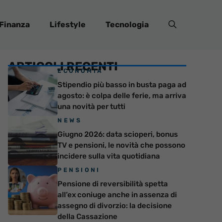
Finanza
Lifestyle
Tecnologia
ARTICOLI RECENTI
ECONOMIA
Stipendio più basso in busta paga ad
agosto: è colpa delle ferie, ma arriva
una novità per tutti
NEWS
Giugno 2026: data scioperi, bonus
TV e pensioni, le novità che possono
incidere sulla vita quotidiana
PENSIONI
Pensione di reversibilità spetta
all’ex coniuge anche in assenza di
assegno di divorzio: la decisione
della Cassazione