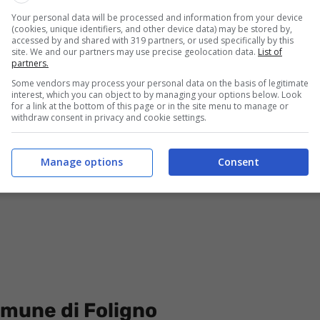
no così attente alle necessità dei meno fortunati.
Your personal data will be processed and information from your device
 l’iniziativa.
(cookies, unique identifiers, and other device data) may be stored by,
accessed by and shared with 319 partners, or used specifically by this
site. We and our partners may use precise geolocation data.
List of
partners.
 per persone con disabilità: liste di collocamento
Some vendors may process your personal data on the basis of legitimate
interest, which you can object to by managing your options below. Look
for a link at the bottom of this page or in the site menu to manage or
withdraw consent in privacy and cookie settings.
Manage options
Consent
Comune di Foligno