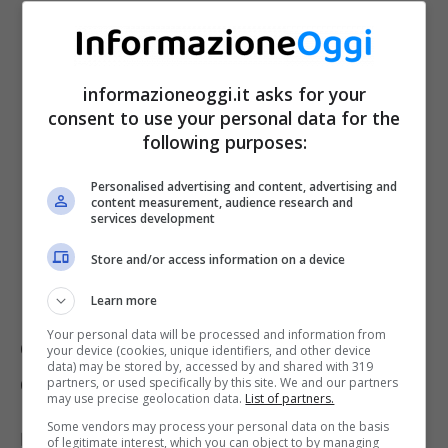
informazioneoggi.it asks for your
consent to use your personal data for the
following purposes:
Personalised advertising and content, advertising and
content measurement, audience research and
services development
Store and/or access information on a device
Learn more
Ecco i 6 Segni Zodiacali da cui
Your personal data will be processed and information from
difficilmente vedrai scaturire
your device (cookies, unique identifiers, and other device
data) may be stored by, accessed by and shared with 319
delle lacrime
partners, or used specifically by this site. We and our partners
may use precise geolocation data.
List of partners.
Some vendors may process your personal data on the basis
Nei nostri
viaggi alla scoperta delle
of legitimate interest, which you can object to by managing