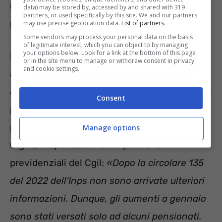
modifica porterebbe a pensioni più alte che in
data) may be stored by, accessed by and shared with 319
partners, or used specifically by this site. We and our partners
percentuale cresceranno di meno.
may use precise geolocation data.
List of partners.
Some vendors may process your personal data on the basis
of legitimate interest, which you can object to by managing
your options below. Look for a link at the bottom of this page
Per questo motivo, molti pensionati si
or in the site menu to manage or withdraw consent in privacy
and cookie settings.
aspettavano nel cedolino di gennaio un
aumento delle pensioni. Ma, come già detto in
Consent
precedenza, questo non è avvenuto, se non
per pochi fortunati. A confermarlo è Enzo
Manage options
Cigna, responsabile delle politiche
previdenziali del Cgil:
«Dopo la circolare 135
del 2022 dell’Inps non sono arrivate ulteriori
informazioni. Dunque, gli aumenti a gennaio
sono stati versati solo ad alcuni pensionati.