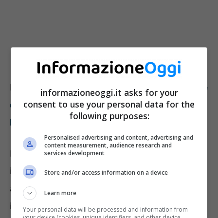
Leggi anche “
Aumentano le pensioni minime
informazioneoggi.it asks for your
consent to use your personal data for the
da subito fino a 600 euro, ma c’è un nuovo
following purposes:
limite che blocca l’importo
”
Personalised advertising and content, advertising and
content measurement, audience research and
La legge di Bilancio 2023 ha stabilito che,
services development
invece di 3 scaglioni, lo schema di
Store and/or access information on a device
applicazione della rivalutazione sui diversi
Learn more
importi fossero 6. La conseguenza di questa
Your personal data will be processed and information from
your device (cookies, unique identifiers, and other device