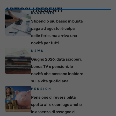
ARTICOLI RECENTI
ECONOMIA
Stipendio più basso in busta
paga ad agosto: è colpa
delle ferie, ma arriva una
novità per tutti
NEWS
Giugno 2026: data scioperi,
bonus TV e pensioni, le
novità che possono incidere
sulla vita quotidiana
PENSIONI
Pensione di reversibilità
spetta all’ex coniuge anche
in assenza di assegno di