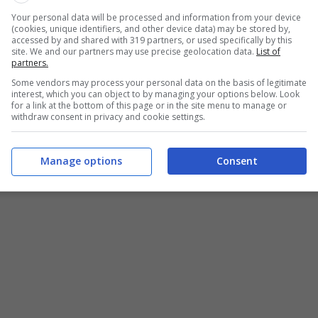
e molte possibilità. Leroy Merlin è certamente
Your personal data will be processed and information from your device
icuro, appagante e ben remunerato
. Cosa rara, di
(cookies, unique identifiers, and other device data) may be stored by,
accessed by and shared with 319 partners, or used specifically by this
site. We and our partners may use precise geolocation data.
List of
partners.
pa e non offre solamente prodotti di bricolage
.
Some vendors may process your personal data on the basis of legitimate
interest, which you can object to by managing your options below. Look
ni e 19 Provincie, i clienti hanno a disposizione
for a link at the bottom of this page or in the site menu to manage or
withdraw consent in privacy and cookie settings.
ecisamente nel comparto tecnico, decorativo,
 servizi a corredo
, nonché assistenza
Manage options
Consent