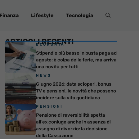
Finanza
Lifestyle
Tecnologia
ARTICOLI RECENTI
ECONOMIA
Stipendio più basso in busta paga ad
agosto: è colpa delle ferie, ma arriva
una novità per tutti
NEWS
Giugno 2026: data scioperi, bonus
TV e pensioni, le novità che possono
incidere sulla vita quotidiana
PENSIONI
Pensione di reversibilità spetta
all’ex coniuge anche in assenza di
assegno di divorzio: la decisione
della Cassazione