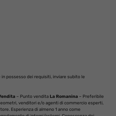
 in possesso dei requisiti, inviare subito le
Vendita
– Punto vendita
La Romanina
– Preferibile
Geometri, venditori e/o agenti di commercio esperti,
ttore.
Esperienza di almeno 1 anno come
arredamento di interni/esterni.
Conoscenza dei