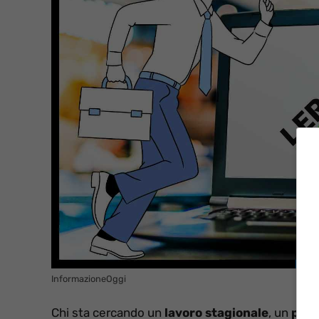
InformazioneOggi
Chi sta cercando un
lavoro stagionale
, un
perc