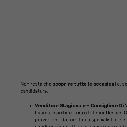
Non resta che
scoprire tutte le occasioni
e, se
candidature.
Venditore Stagionale – Consigliere Di 
Laurea in architettura o Interior Design; 
provenienti da fornitori o specialisti di se
venditore/progettista di show room o di 