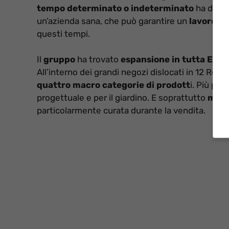
tempo determinato o indeterminato
ha dunqu
un’azienda sana, che può garantire un
lavoro s
questi tempi.
Il
gruppo
ha trovato
espansione in tutta Euro
All’interno dei grandi negozi dislocati in 12 Regio
quattro macro categorie di prodott
i. Più pr
progettuale e per il giardino. E soprattutto
molti
particolarmente curata durante la vendita.