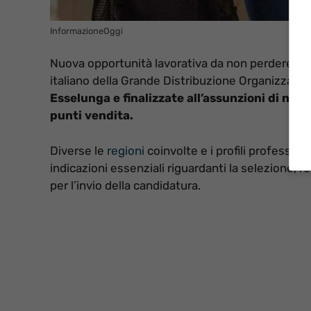
InformazioneOggi
Nuova opportunità lavorativa da non perdere in t
italiano della Grande Distribuzione Organizzata. D
Esselunga e finalizzate all’assunzioni di nuov
punti vendita.
Diverse le
regioni
coinvolte e i profili profession
indicazioni essenziali riguardanti la selezione,
per l’invio della candidatura.