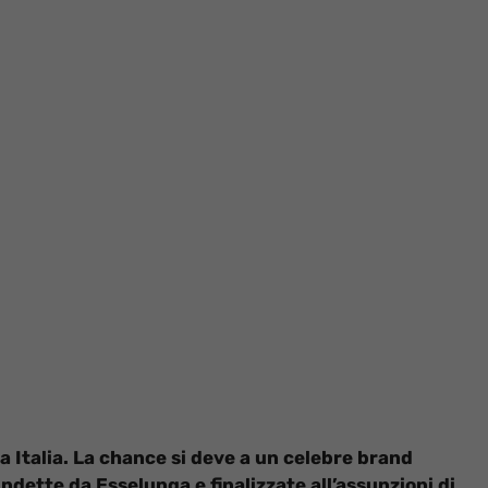
a Italia. La chance si deve a un celebre brand
 indette da Esselunga e finalizzate all’assunzioni di