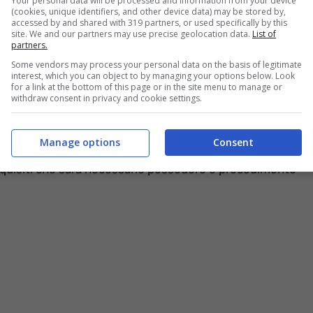
Your personal data will be processed and information from your device
(cookies, unique identifiers, and other device data) may be stored by,
accessed by and shared with 319 partners, or used specifically by this
site. We and our partners may use precise geolocation data.
List of
partners.
utta Italia. La chance si deve a un celebre brand
Some vendors may process your personal data on the basis of legitimate
interest, which you can object to by managing your options below. Look
ifatti hanno preso il via le
selezioni indette da
for a link at the bottom of this page or in the site menu to manage or
i collaboratori da inserire presso tantissimi suoi
withdraw consent in privacy and cookie settings.
Manage options
Consent
ali di cui necessita l’azienda A seguire tutte le
 requisiti che sarà necessario possedere e procedimento