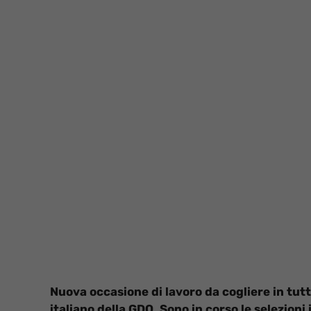
Nuova occasione di lavoro da cogliere in tutt
italiano della GDO. Sono in corso le selezioni