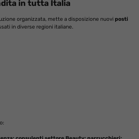
ita in tutta Italia
buzione organizzata, mette a disposizione nuovi
posti
sati in diverse regioni italiane.
o:
tenza; consulenti settore Beauty; parrucchieri;