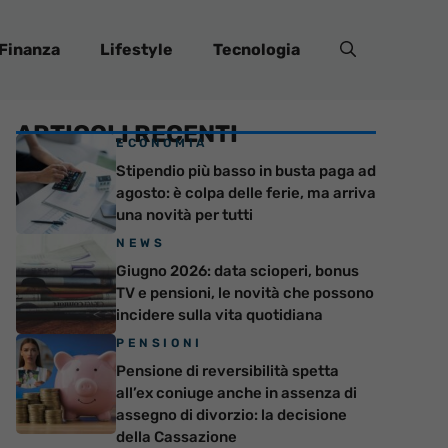
Finanza
Lifestyle
Tecnologia
ARTICOLI RECENTI
ECONOMIA
Stipendio più basso in busta paga ad
agosto: è colpa delle ferie, ma arriva
una novità per tutti
NEWS
Giugno 2026: data scioperi, bonus
TV e pensioni, le novità che possono
incidere sulla vita quotidiana
PENSIONI
Pensione di reversibilità spetta
all’ex coniuge anche in assenza di
assegno di divorzio: la decisione
della Cassazione