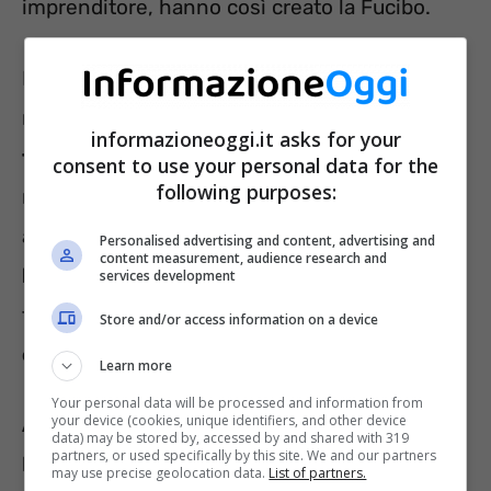
imprenditore, hanno così creato la Fucibo.
Nel loro
sito Internet
possiamo trovare il
modo di
acquistare i prodotti realizzati con
informazioneoggi.it asks for your
farine di insetti
. Ovviamente, queste farine
consent to use your personal data for the
following purposes:
rispondono ai criteri e Leggi in vigore e sono
approvate dalla UE. Vengono realizzate con
Personalised advertising and content, advertising and
content measurement, audience research and
larve di
Tenebrio Molitor
(larva gialla della
services development
farina)
essiccate in polvere
e vanno a
Store and/or access information on a device
completare l’elenco degli altri ingredienti
.
Learn more
Your personal data will be processed and information from
your device (cookies, unique identifiers, and other device
Abbiamo assaggiato sia le Chips che i
data) may be stored by, accessed by and shared with 319
partners, or used specifically by this site. We and our partners
Biscotti
: entrambi sono disponibili in diversi
may use precise geolocation data.
List of partners.