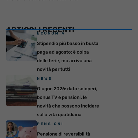
ARTICOLI RECENTI
ECONOMIA
Stipendio più basso in busta
paga ad agosto: è colpa
delle ferie, ma arriva una
novità per tutti
NEWS
Giugno 2026: data scioperi,
bonus TV e pensioni, le
novità che possono incidere
sulla vita quotidiana
PENSIONI
Pensione di reversibilità