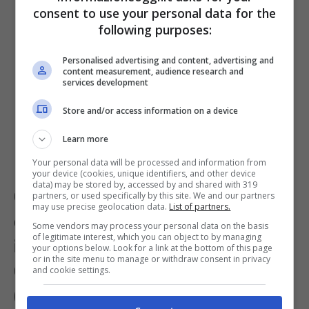
240 posti
presso l’Azienda Sanitaria
consent to use your personal data for the
following purposes:
Universitaria Friuli Centrale (azienda
capofila), settore C
Personalised advertising and content, advertising and
content measurement, audience research and
services development
6 posti
presso l’Azienda Regionale di
Store and/or access information on a device
Coordinamento per la Salute (azienda
Learn more
capofila), settore D
Your personal data will be processed and information from
your device (cookies, unique identifiers, and other device
data) may be stored by, accessed by and shared with 319
Cosa presentare al momento
partners, or used specifically by this site. We and our partners
may use precise geolocation data.
List of partners.
della domanda per lavoro
Some vendors may process your personal data on the basis
of legitimate interest, which you can object to by managing
infermieri
Azienda Regionale di
your options below. Look for a link at the bottom of this page
or in the site menu to manage or withdraw consent in privacy
Coordinamento per la Salute
and cookie settings.
(ARCS)