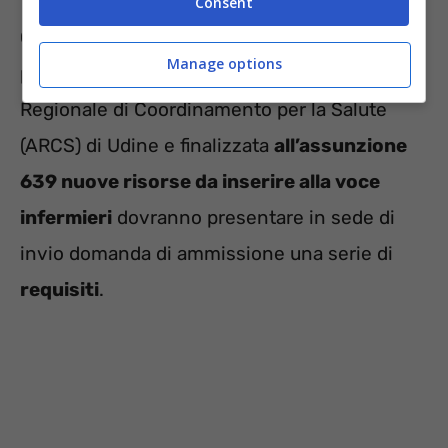
Consent
Coloro che vorranno prendere parte alla
Manage options
procedura concorsuale bandita dall’Azienda
Regionale di Coordinamento per la Salute
(ARCS) di Udine e finalizzata
all’assunzione
639 nuove risorse da inserire alla voce
infermieri
dovranno presentare in sede di
invio domanda di ammissione una serie di
requisiti
.