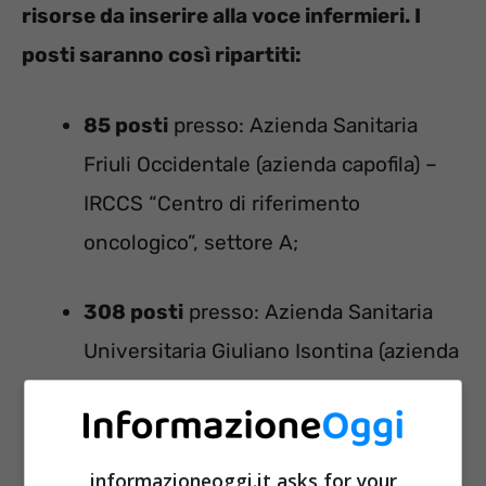
risorse da inserire alla voce infermieri. I
posti saranno così ripartiti:
85 posti
presso: Azienda Sanitaria
Friuli Occidentale (azienda capofila) –
IRCCS “Centro di riferimento
oncologico”, settore A;
308 posti
presso: Azienda Sanitaria
Universitaria Giuliano Isontina (azienda
capofila) – IRCCS “Burlo Garofolo”,
settore B;
informazioneoggi.it asks for your