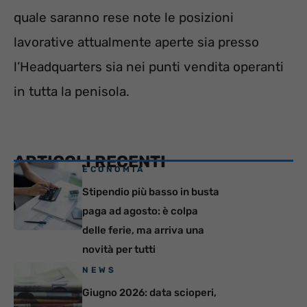
quale saranno rese note le posizioni
lavorative attualmente aperte sia presso
l’Headquarters sia nei punti vendita operanti
in tutta la penisola.
ARTICOLI RECENTI
ECONOMIA
Stipendio più basso in busta
paga ad agosto: è colpa
delle ferie, ma arriva una
novità per tutti
NEWS
Giugno 2026: data scioperi,