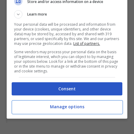
Store and/or access information on a device
Learn more
Your personal data will be processed and information from
your device (cookies, unique identifiers, and other device
data) may be stored by, accessed by and shared with 319
partners, or used specifically by this site. We and our partners
may use precise geolocation data.
List of partners.
Umbria, Toscana, Emilia
Some vendors may process your personal data on the basis
of legitimate interest, which you can object to by managing
Romagna, Lombardia, Marche,
your options below. Look for a link at the bottom of this page
or in the site menu to manage or withdraw consent in privacy
Veneto, Trentino Alto Adige,
and cookie settings.
Piemonte, Puglia, Sardegna,
Consent
Sicilia, Calabria, Liguria, Abruzzo,
Manage options
Friuli Venezia Giulia e Lazio.