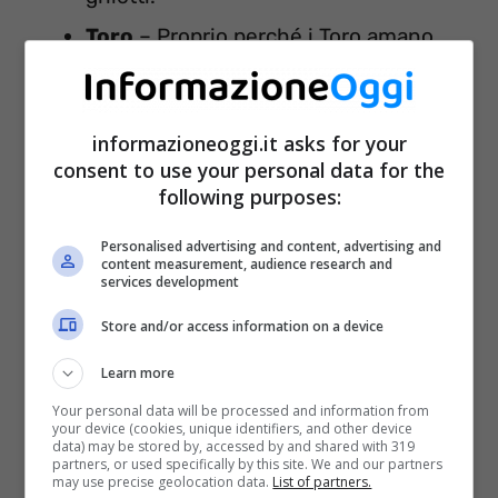
Toro
– Proprio perché i Toro amano
“ingozzarsi” di dolci e dolcetti, i più
adatti sono quelli piccoli, colmi di
informazioneoggi.it asks for your
zucchero e anche colorati: parliamo
consent to use your personal data for the
following purposes:
degli
Struffoli
, piccole palline di
impasto a base di Anice, che a Napoli si
Personalised advertising and content, advertising and
content measurement, audience research and
mangiano proprio durante le feste. Le
services development
decorazioni, poi, fatte da zuccherini
Store and/or access information on a device
colorati e palline dorate, danno allegria
Learn more
anche a chi li prepara.
Your personal data will be processed and information from
your device (cookies, unique identifiers, and other device
Gemelli
– I nati di questo Segno spesso
data) may be stored by, accessed by and shared with 319
partners, or used specifically by this site. We and our partners
e volentieri vorrebbero fuggire lontano
may use precise geolocation data.
List of partners.