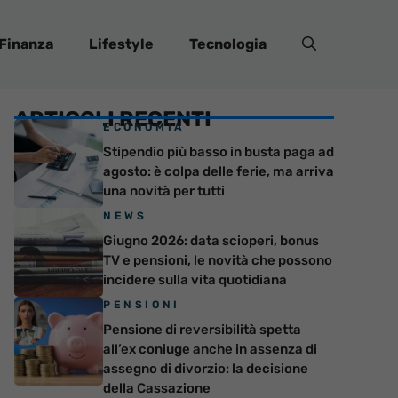
Finanza
Lifestyle
Tecnologia
ARTICOLI RECENTI
ECONOMIA
Stipendio più basso in busta paga ad
agosto: è colpa delle ferie, ma arriva
una novità per tutti
NEWS
Giugno 2026: data scioperi, bonus
TV e pensioni, le novità che possono
incidere sulla vita quotidiana
PENSIONI
Pensione di reversibilità spetta
all’ex coniuge anche in assenza di
assegno di divorzio: la decisione
della Cassazione