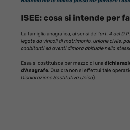
Bilancio ma le novità posso far perdere i bo
ISEE: cosa si intende per f
La famiglia anagrafica, ai sensi dell’
art. 4 del D.
legate da vincoli di matrimonio, unione civile, par
coabitanti ed aventi dimora abituale nello ste
Essa si costituisce per mezzo di una
dichiarazi
d’Anagrafe
. Qualora non si effettui tale operaz
Dichiarazione Sostitutiva Unica
).