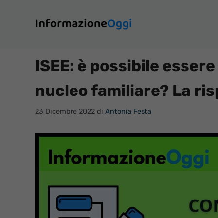
Vai
al
contenuto
ISEE: è possibile esser
nucleo familiare? La ri
23 Dicembre 2022
di
Antonia Festa