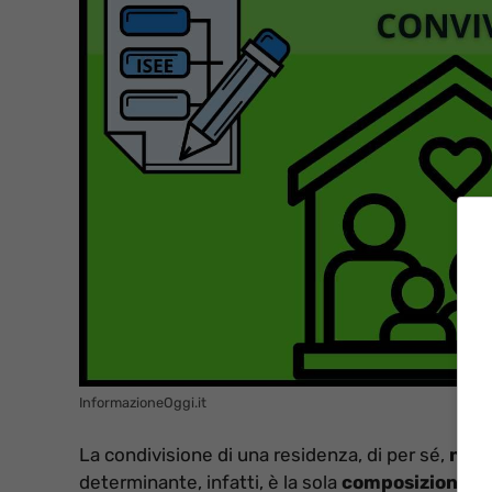
InformazioneOggi.it
La condivisione di una residenza, di per sé,
non 
determinante, infatti, è la sola
composizione de