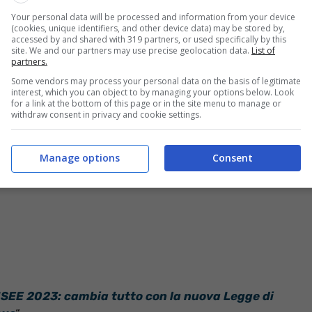
Your personal data will be processed and information from your device
(cookies, unique identifiers, and other device data) may be stored by,
accessed by and shared with 319 partners, or used specifically by this
anagrafica del convivente, si appartiene a due nuclei
site. We and our partners may use precise geolocation data.
List of
partners.
obblighi per quanto riguarda l’ISEE. Ma vediamo quali
eo familiare.
Some vendors may process your personal data on the basis of legitimate
interest, which you can object to by managing your options below. Look
for a link at the bottom of this page or in the site menu to manage or
withdraw consent in privacy and cookie settings.
Manage options
Consent
ISEE 2023: cambia tutto con la nuova Legge di