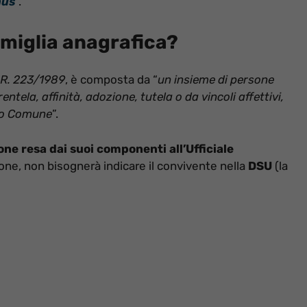
nus
“.
amiglia anagrafica?
P.R. 223/1989
, è composta da “
un insieme di persone
entela, affinità, adozione, tutela o da vincoli affettivi,
sso Comune
”.
one resa dai suoi componenti all’Ufficiale
ione, non bisognerà indicare il convivente nella
DSU
(la