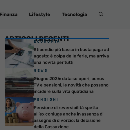
Finanza
Lifestyle
Tecnologia
ARTICOLI RECENTI
ECONOMIA
Stipendio più basso in busta paga ad
agosto: è colpa delle ferie, ma arriva
una novità per tutti
NEWS
Giugno 2026: data scioperi, bonus
TV e pensioni, le novità che possono
incidere sulla vita quotidiana
PENSIONI
Pensione di reversibilità spetta
all’ex coniuge anche in assenza di
assegno di divorzio: la decisione
della Cassazione