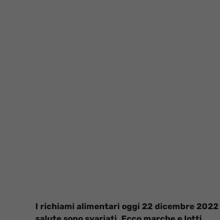
I richiami alimentari oggi 22 dicembre 2022 
salute sono svariati. Ecco marche e lotti.