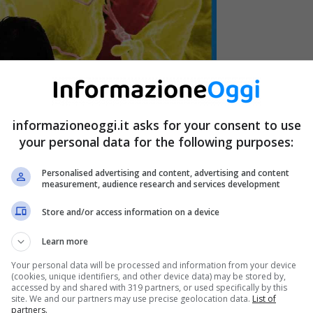
informazioneoggi.it asks for your consent to use
your personal data for the following purposes:
Personalised advertising and content, advertising and content
measurement, audience research and services development
Store and/or access information on a device
Learn more
Your personal data will be processed and information from your device
(cookies, unique identifiers, and other device data) may be stored by,
accessed by and shared with 319 partners, or used specifically by this
site. We and our partners may use precise geolocation data.
List of
enoni e pranzi meglio controlli in dispensa perché
partners.