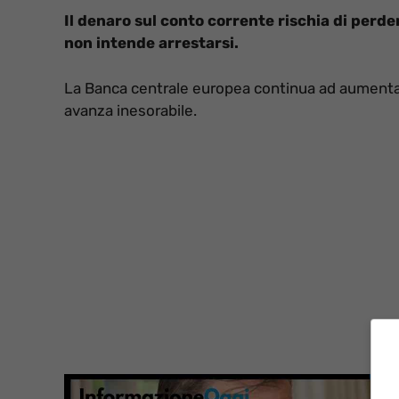
Il denaro sul conto corrente rischia di perde
non intende arrestarsi.
La Banca centrale europea continua ad aumentare
avanza inesorabile.