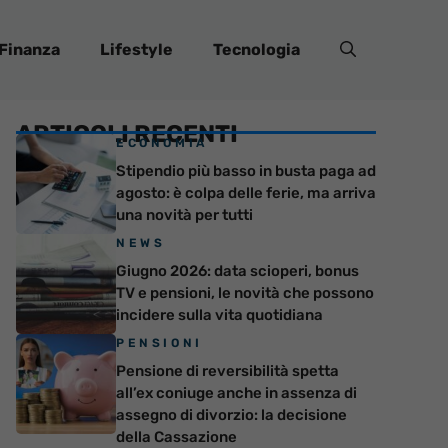
Finanza
Lifestyle
Tecnologia
ARTICOLI RECENTI
ECONOMIA
Stipendio più basso in busta paga ad
agosto: è colpa delle ferie, ma arriva
una novità per tutti
NEWS
Giugno 2026: data scioperi, bonus
TV e pensioni, le novità che possono
incidere sulla vita quotidiana
PENSIONI
Pensione di reversibilità spetta
all’ex coniuge anche in assenza di
assegno di divorzio: la decisione
della Cassazione