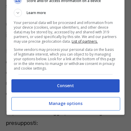
Store and/or access information on a device
spetta
l’indennità di accompagnamento
.
Learn more
Quando spetta la pensione di
Your personal data will be processed and information from
your device (cookies, unique identifiers, and other device
data) may be stored by, accessed by and shared with 319
invalidità?
partners, or used specifically by this site. We and our partners
may use precise geolocation data.
List of partners.
Some vendors may process your personal data on the basis
La Legge 104 è compatibile con
la pensione
of legitimate interest, which you can object to by managing
your options below. Look for a link at the bottom of this page
di invalidità
. Tale erogazione viene concessa,
or in the site menu to manage or withdraw consent in privacy
and cookie settings.
dall’INPS, in presenza di un determinato
requisito anagrafico, di una percentuale
Consent
d’invalidità e di un requisito reddituale
.
Manage options
In particolare, la legge prescrive i seguenti
presupposti: