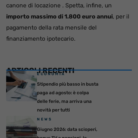
canone di locazione . Spetta, infine, un
importo massimo di 1.800 euro annui
, per il
pagamento della rata mensile del
finanziamento ipotecario.
ARTICOLI RECENTI
ECONOMIA
Stipendio più basso in busta
paga ad agosto: è colpa
delle ferie, ma arriva una
novità per tutti
NEWS
Giugno 2026: data scioperi,
bonus TV e pensioni, le