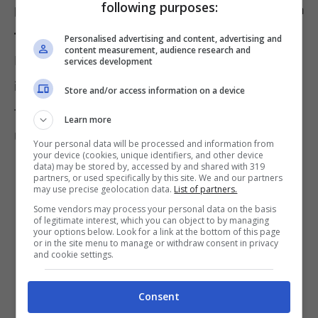
following purposes:
però, che il suo obiettivo è quello di
tornare a
teatro
e magari anche in
televisione
.
Personalised advertising and content, advertising and
content measurement, audience research and
Eleonora ha aggiunto che ha studiato molto
services development
in questi anni e che vorrebbe far vedere a
Store and/or access information on a device
tutti quanto sia cresciuta artisticamente.
Learn more
Un’occasione che spera arrivi.
Your personal data will be processed and information from
your device (cookies, unique identifiers, and other device
data) may be stored by, accessed by and shared with 319
partners, or used specifically by this site. We and our partners
may use precise geolocation data.
List of partners.
Some vendors may process your personal data on the basis
of legitimate interest, which you can object to by managing
your options below. Look for a link at the bottom of this page
or in the site menu to manage or withdraw consent in privacy
and cookie settings.
Consent