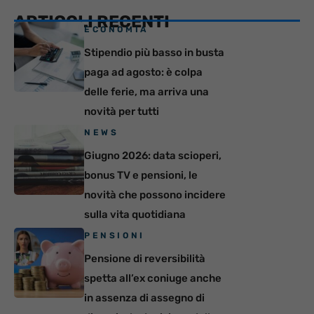
ARTICOLI RECENTI
ECONOMIA
Stipendio più basso in busta
paga ad agosto: è colpa
delle ferie, ma arriva una
novità per tutti
NEWS
Giugno 2026: data scioperi,
bonus TV e pensioni, le
novità che possono incidere
sulla vita quotidiana
PENSIONI
Pensione di reversibilità
spetta all’ex coniuge anche
in assenza di assegno di