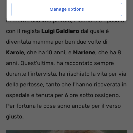
Manage options
In merito alla vita privata, Eleonora è sposata
con il regista
Luigi Galdiero
dal quale è
diventata mamma per ben due volte di
Karole
, che ha 10 anni, e
Marlene
, che ha 8
anni. Quest’ultima, ha raccontato sempre
durante l’intervista, ha rischiato la vita per via
della pertosse, tanto che l’hanno ricoverata in
ospedale e tenuta per 6 ore sotto ossigeno.
Per fortuna le cose sono andate per il verso
giusto.