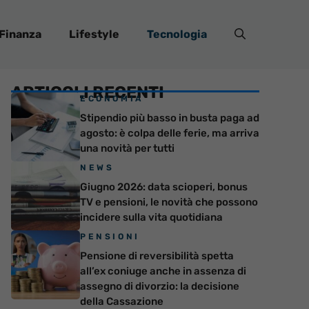
Finanza
Lifestyle
Tecnologia
ARTICOLI RECENTI
ECONOMIA
Stipendio più basso in busta paga ad
agosto: è colpa delle ferie, ma arriva
una novità per tutti
NEWS
Giugno 2026: data scioperi, bonus
TV e pensioni, le novità che possono
incidere sulla vita quotidiana
PENSIONI
Pensione di reversibilità spetta
all’ex coniuge anche in assenza di
assegno di divorzio: la decisione
della Cassazione