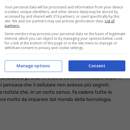
Your personal data will be processed and information from your device
(cookies, unique identifiers, and other device data) may be stored by,
accessed by and shared with 319 partners, or used specifically by this
asconde un abisso profondo di formule, oseremo dire
site. We and our partners may use precise geolocation data.
List of
partners.
 e funzioni differenti. E non stiamo parlando di quelle
ram o Facebook. Certo, anche loro, sicuramente, hanno
Some vendors may process your personal data on the basis of legitimate
interest, which you can object to by managing your options below. Look
 ma questo è un altro discorso. Invece, è
for a link at the bottom of this page or in the site menu to manage or
withdraw consent in privacy and cookie settings.
re che abbiamo in mano, da solo e senza supporti
Manage options
Consent
 permettono di minimizzare i tempi in qualche
conosciuti prima
. Una bella ed insolita scoperta per il
i pensava che il cellulare non avesse più segreti,
 notizia che, in un certo senso, fa cadere tutte le
ora molto da imparare dal mondo della tecnologia.