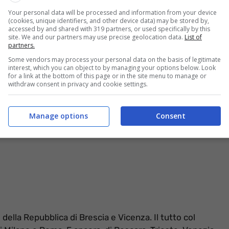
Your personal data will be processed and information from your device
(cookies, unique identifiers, and other device data) may be stored by,
accessed by and shared with 319 partners, or used specifically by this
seguito di una particolare e delicata indagine portata
site. We and our partners may use precise geolocation data.
List of
partners.
ioni
, vi sono stati sedici decreti di perquisizione
Some vendors may process your personal data on the basis of legitimate
interest, which you can object to by managing your options below. Look
for a link at the bottom of this page or in the site menu to manage or
withdraw consent in privacy and cookie settings.
Manage options
Consent
della Repubblica di Brescia e Vicenza. Il tutto col