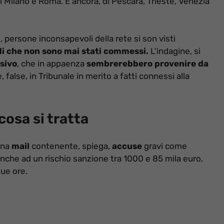
 Milano e Roma. E ancora, di Pescara, Trieste, Venezia
o
, persone inconsapevoli della rete si son visti
di che non sono mai stati commessi.
L’indagine, si
rsivo
, che in appaenza
sembrerebbero provenire da
, false, in Tribunale in merito a fatti connessi alla
 cosa si tratta
una
mail
contenente, spiega,
accuse
gravi come
 anche ad un rischio sanzione tra 1000 e 85 mila euro,
due ore.