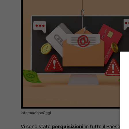
InformazioneOggi
Vi sono state
perquisizioni
in tutto il Paese t