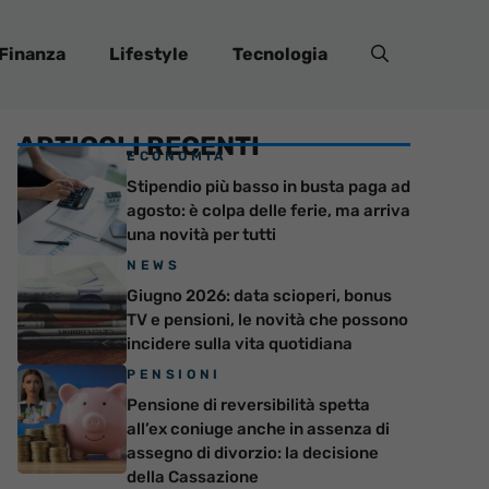
Finanza
Lifestyle
Tecnologia
ARTICOLI RECENTI
ECONOMIA
Stipendio più basso in busta paga ad
agosto: è colpa delle ferie, ma arriva
una novità per tutti
NEWS
Giugno 2026: data scioperi, bonus
TV e pensioni, le novità che possono
incidere sulla vita quotidiana
PENSIONI
Pensione di reversibilità spetta
all’ex coniuge anche in assenza di
assegno di divorzio: la decisione
della Cassazione