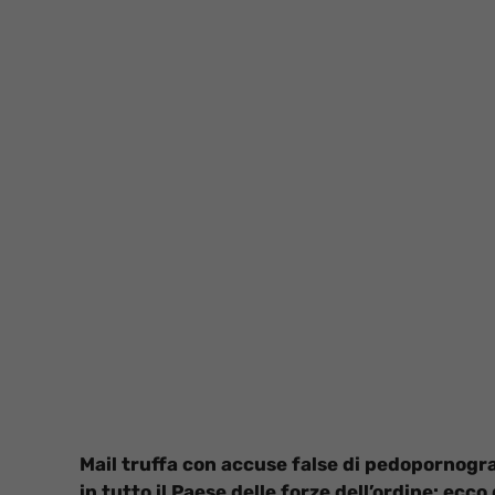
Mail truffa con accuse false di pedopornogra
in tutto il Paese delle forze dell’ordine: ecco 