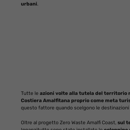
urbani
.
Tutte le
azioni volte alla tutela del territor
Costiera Amalfitana proprio come meta turi
questo fattore quando scelgono le destinazioni 
Oltre al progetto Zero Waste Amalfi Coast,
sul t
Innanzitutto sono state installate le
colonnine p