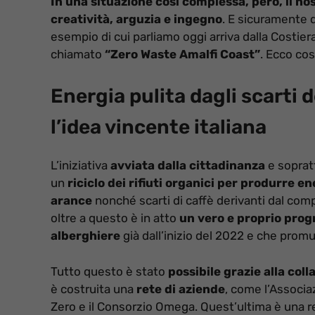
In una situazione così complessa, però, il n
creatività, arguzia e ingegno
. E sicuramente 
esempio di cui parliamo oggi arriva dalla Costie
chiamato
“Zero Waste Amalfi Coast”
. Ecco cos
Energia pulita dagli scarti 
l’idea vincente italiana
L’iniziativa
avviata dalla cittadinanza
e soprat
un
riciclo dei rifiuti organici per produrre e
arance
nonché scarti di caffè derivanti dal comp
oltre a questo è in atto
un vero e proprio prog
alberghiere
già dall’inizio del 2022 e che promuo
Tutto questo è stato
possibile grazie alla coll
è costruita una
rete di aziende
, come l’Associaz
Zero e il Consorzio Omega. Quest’ultima è una rea