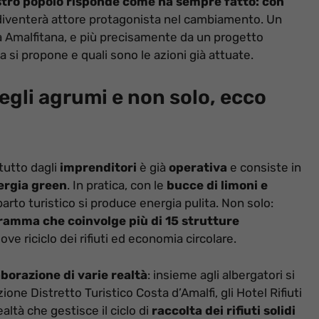
ostro popolo risponde come ha sempre fatto: con
diventerà attore protagonista nel cambiamento. Un
ra Amalfitana, e più precisamente da un progetto
a si propone e quali sono le azioni già attuate.
degli agrumi e non solo, ecco
tutto dagli
imprenditori
è già
operativa
e consiste in
nergia green
. In pratica, con le
bucce di limoni e
arto turistico si produce energia pulita. Non solo:
ramma che coinvolge più di 15 strutture
ve riciclo dei rifiuti ed economia circolare.
aborazione di varie realtà
: insieme agli albergatori si
ione Distretto Turistico Costa d’Amalfi, gli Hotel Rifiuti
ltà che gestisce il ciclo di
raccolta dei rifiuti solidi