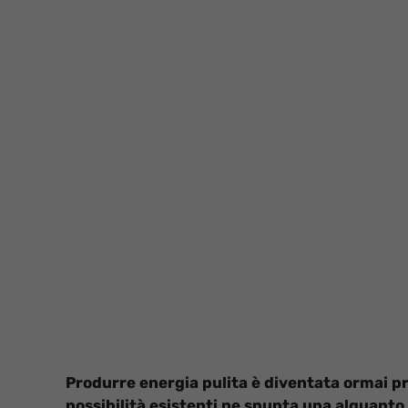
Produrre energia pulita è diventata ormai p
possibilità esistenti ne spunta una alquanto 