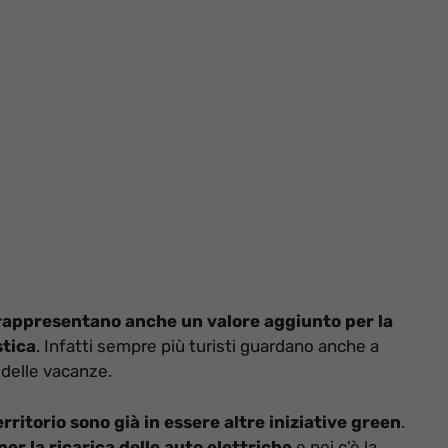
io rappresentano anche un valore aggiunto per la
stica
. Infatti sempre più turisti guardano anche a
delle vacanze.
erritorio sono già in essere altre iniziative green
.
er la ricarica delle auto elettriche
e poi c’è la