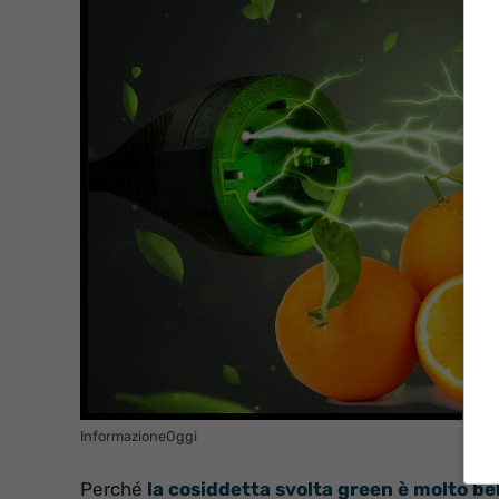
InformazioneOggi
Perché
la cosiddetta svolta green è molto bel