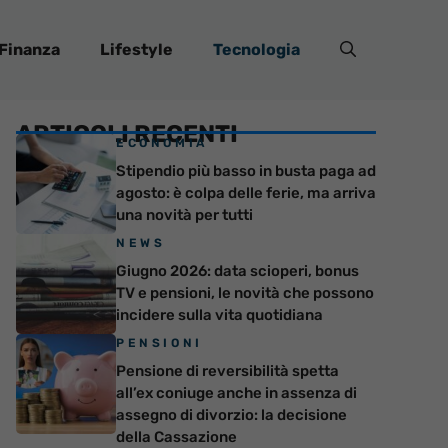
Finanza
Lifestyle
Tecnologia
ARTICOLI RECENTI
ECONOMIA
Stipendio più basso in busta paga ad
agosto: è colpa delle ferie, ma arriva
una novità per tutti
NEWS
Giugno 2026: data scioperi, bonus
TV e pensioni, le novità che possono
incidere sulla vita quotidiana
PENSIONI
Pensione di reversibilità spetta
all’ex coniuge anche in assenza di
assegno di divorzio: la decisione
della Cassazione