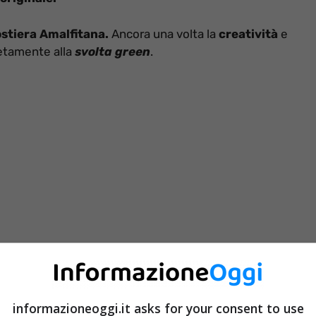
stiera Amalfitana.
Ancora una volta la
creatività
e
etamente alla
svolta green
.
informazioneoggi.it asks for your consent to use