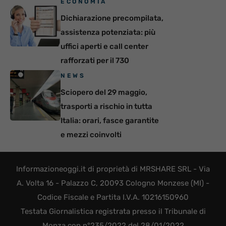
ECONOMIA
Dichiarazione precompilata,
assistenza potenziata: più
uffici aperti e call center
rafforzati per il 730
NEWS
Sciopero del 29 maggio,
trasporti a rischio in tutta
Italia: orari, fasce garantite
e mezzi coinvolti
Informazioneoggi.it di proprietà di MRSHARE SRL - Via
A. Volta 16 - Palazzo C, 20093 Cologno Monzese (MI) -
Codice Fiscale e Partita I.V.A. 10216150960
Testata Giornalistica registrata presso il Tribunale di
Monza con n°235/2022 del 28/01/2022