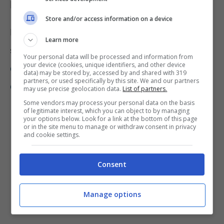
Imu
Store and/or access information on a device
Diversi gli spunti rilevanti quando in generale
Learn more
si parla della
scuola,
si pensi alla questione
Your personal data will be processed and information from
your device (cookies, unique identifiers, and other device
del bonus 80 euro e ai supplenti brevi:
data) may be stored by, accessed by and shared with 319
partners, or used specifically by this site. We and our partners
dettagli sul ricorso
.
may use precise geolocation data.
List of partners.
Some vendors may process your personal data on the basis
of legitimate interest, which you can object to by managing
your options below. Look for a link at the bottom of this page
or in the site menu to manage or withdraw consent in privacy
and cookie settings.
Consent
Manage options