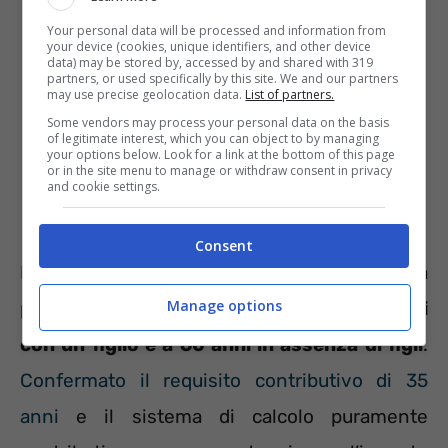
Your personal data will be processed and information from
your device (cookies, unique identifiers, and other device
data) may be stored by, accessed by and shared with 319
partners, or used specifically by this site. We and our partners
may use precise geolocation data.
List of partners.
Some vendors may process your personal data on the basis
of legitimate interest, which you can object to by managing
your options below. Look for a link at the bottom of this page
or in the site menu to manage or withdraw consent in privacy
and cookie settings.
Consent
Le lavoratrici avrebbero potuto accedere alla
Manage options
pensione a
58 anni se con due figli, a 59 anni
con un figlio e a 60 anni in assenza di figli
.
Confermato il requisito contributivo di 35
anni
e il sistema di calcolo puramente