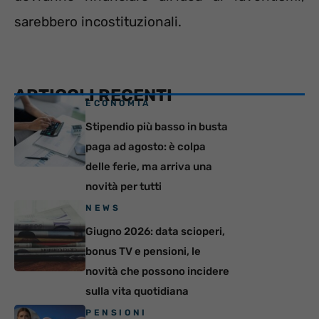
sarebbero incostituzionali.
ARTICOLI RECENTI
ECONOMIA
Stipendio più basso in busta
paga ad agosto: è colpa
delle ferie, ma arriva una
novità per tutti
NEWS
Giugno 2026: data scioperi,
bonus TV e pensioni, le
novità che possono incidere
sulla vita quotidiana
PENSIONI