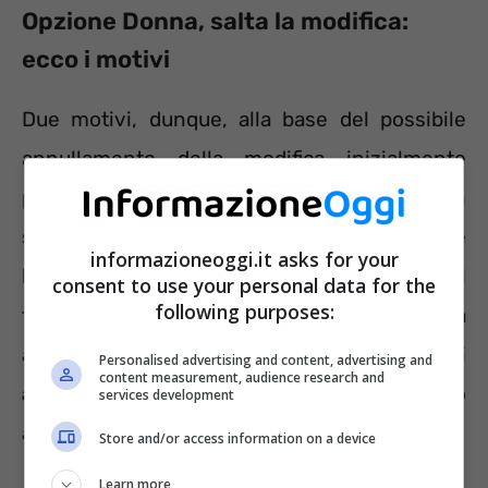
Opzione Donna, salta la modifica:
ecco i motivi
Due motivi, dunque, alla base del possibile
annullamento della modifica inizialmente
prevista dal Governo. I
costi aggiuntivi
non
supportati dalle attuali risorse e
informazioneoggi.it asks for your
l
‘incostituzionalità del provvedimento
. Il
consent to use your personal data for the
following purposes:
testo presentato la scorsa settimana
approvato dal Consiglio dei Ministri
Personalised advertising and content, advertising and
content measurement, audience research and
arricchiva
la misura di pensionamento
services development
anticipato di alcuni dettagli.
Store and/or access information on a device
Learn more