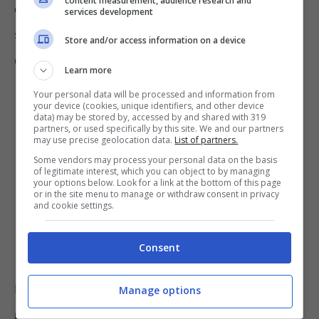
content measurement, audience research and
esempio circa il
reddito
di
cittadinanza
:
services development
saluti annunciati nel 2024, ma quali le
Store and/or access information on a device
condizioni per non perderlo prima?
.
Learn more
Your personal data will be processed and information from
your device (cookies, unique identifiers, and other device
data) may be stored by, accessed by and shared with 319
partners, or used specifically by this site. We and our partners
may use precise geolocation data.
List of partners.
Some vendors may process your personal data on the basis
of legitimate interest, which you can object to by managing
your options below. Look for a link at the bottom of this page
or in the site menu to manage or withdraw consent in privacy
and cookie settings.
Consent
In merito all’argomento in oggetto, il governo
Manage options
mira al sostegno delle famiglie che si versano