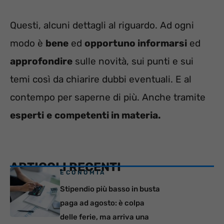
Questi, alcuni dettagli al riguardo. Ad ogni
modo è
bene
ed
opportuno informarsi
ed
approfondire
sulle novità, sui punti e sui
temi così da chiarire dubbi eventuali. E al
contempo per saperne di più. Anche tramite
esperti
e
competenti in materia.
ARTICOLI RECENTI
ECONOMIA
Stipendio più basso in busta
paga ad agosto: è colpa
delle ferie, ma arriva una