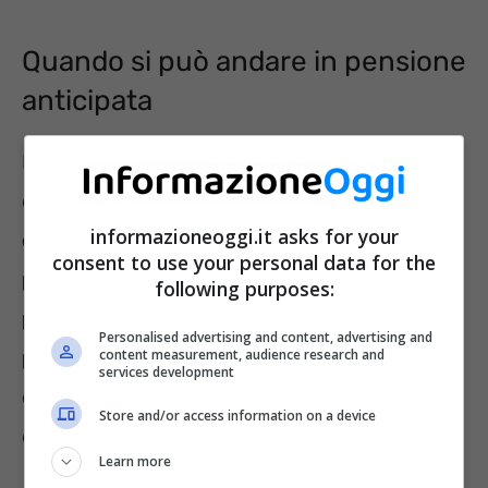
Quando si può andare in pensione
anticipata
Dopo aver maturato i requisiti, i lavoratori
conseguono il diritto alla decorrenza
in modo
informazioneoggi.it asks for your
diverso a seconda del datore di lavoro, se
consent to use your personal data for the
pubblico oppure privato, e dell’ente
following purposes:
previdenziale che andrà a versare la
Personalised advertising and content, advertising and
content measurement, audience research and
pensione mensilmente
.
Per poter accedere a
services development
quota 102 è richiesta la cessazione
Store and/or access information on a device
dell’attività lavorativa da dipendente.
Learn more