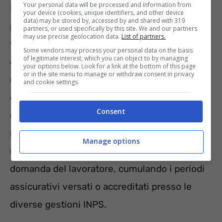
Your personal data will be processed and information from
Per raggiungere il requisito contributivo
your device (cookies, unique identifiers, and other device
data) may be stored by, accessed by and shared with 319
possono essere conteggiati i contributi
partners, or used specifically by this site. We and our partners
may use precise geolocation data.
List of partners.
versati a qualsiasi titolo, tenendo conto del
Some vendors may process your personal data on the basis
of legitimate interest, which you can object to by managing
contestuale perfezionamento dei 35 anni di
your options below. Look for a link at the bottom of this page
or in the site menu to manage or withdraw consent in privacy
contribuzione al netto di malattia,
and cookie settings.
disoccupazione o prestazioni equivalenti, nel
Consent
caso sia richiesto dalla gestione di
riferimento. Inoltre l’anzianità contributiva
Manage options
richiesta può essere anche perfezionata, su
domanda del lavoratore, cumulando i periodi
assicurativi versati o accreditati presso le
diverse gestioni INPS.