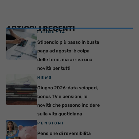
ARTICOLI RECENTI
ECONOMIA
Stipendio più basso in busta
paga ad agosto: è colpa
delle ferie, ma arriva una
novità per tutti
NEWS
Giugno 2026: data scioperi,
bonus TV e pensioni, le
novità che possono incidere
sulla vita quotidiana
PENSIONI
Pensione di reversibilità