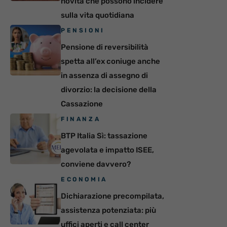
novità che possono incidere
sulla vita quotidiana
PENSIONI
Pensione di reversibilità
spetta all’ex coniuge anche
in assenza di assegno di
divorzio: la decisione della
Cassazione
FINANZA
BTP Italia Sì: tassazione
agevolata e impatto ISEE,
conviene davvero?
ECONOMIA
Dichiarazione precompilata,
assistenza potenziata: più
uffici aperti e call center