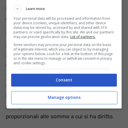
Rivalutazione pensioni: la manovra
Learn more
del Governo
Your personal data will be processed and information from
your device (cookies, unique identifiers, and other device
data) may be stored by, accessed by and shared with 319
partners, or used specifically by this site. We and our partners
La nuova rivalutazione sarà in vigore sulle
may use precise geolocation data.
List of partners.
pensioni con decorrenza dal
1° gennaio
Some vendors may process your personal data on the basis
of legitimate interest, which you can object to by managing
your options below. Look for a link at the bottom of this page
2023
. Con Decreto del Ministero
or in the site menu to manage or withdraw consent in privacy
and cookie settings.
dell’Economia, l’indice di rivalutazione è stato
fissato al
7,3%
, per l’adeguamento all’attuale
Consent
soglia di inflazione. A tale indice, tuttavia, la
legge aggiunge gli
scaglioni di
Manage options
perequazione
, che sono inversamente
proporzionali alle somme a cui si ha diritto.