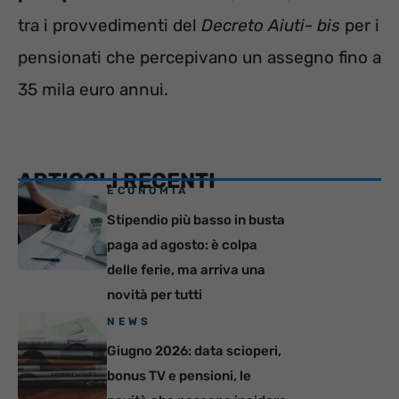
tra i provvedimenti del
Decreto Aiuti- bis
per i
pensionati che percepivano un assegno fino a
35 mila euro annui.
ARTICOLI RECENTI
ECONOMIA
Stipendio più basso in busta
paga ad agosto: è colpa
delle ferie, ma arriva una
novità per tutti
NEWS
Giugno 2026: data scioperi,
bonus TV e pensioni, le