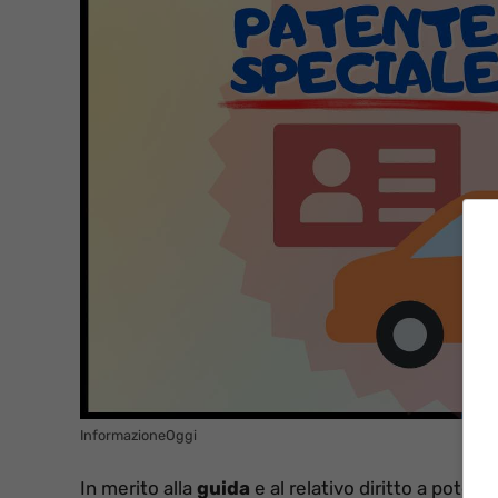
InformazioneOggi
In merito alla
guida
e al relativo diritto a poterl