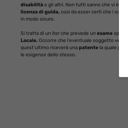
disabilità
e gli altri. Non tutti sanno che vi è un
licenza di guida,
così da esser certi che i sogge
in modo sicuro.
Si tratta di un iter che prevede un
esame
specif
Locale.
Occorre che l’eventuale soggetto venga
quest’ultimo riceverà una
patente
la quale perm
le esigenze dello stesso.