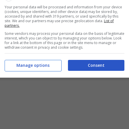
a
procedura
da seguire al fine dell’ottenimento della
Your personal data will be processed and information from your device
tti in questione siano in grado di condurre un veicolo
(cookies, unique identifiers, and other device data) may be stored by,
accessed by and shared with 319 partners, or used specifically by this
site. We and our partners may use precise geolocation data.
List of
partners.
ico che vede coinvolta la
Commissione Medica
Some vendors may process your personal data on the basis of legitimate
interest, which you can object to by managing your options below. Look
 ritenuto
idoneo alla guida.
Qualora così fosse,
for a link at the bottom of this page or in the site menu to manage or
withdraw consent in privacy and cookie settings.
etterà la guida di un
veicolo con modifiche
inerenti
Manage options
Consent