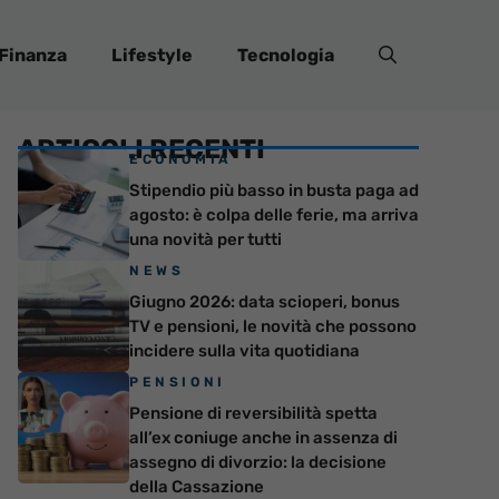
Finanza
Lifestyle
Tecnologia
ARTICOLI RECENTI
ECONOMIA
Stipendio più basso in busta paga ad
agosto: è colpa delle ferie, ma arriva
una novità per tutti
NEWS
Giugno 2026: data scioperi, bonus
TV e pensioni, le novità che possono
incidere sulla vita quotidiana
PENSIONI
Pensione di reversibilità spetta
all’ex coniuge anche in assenza di
assegno di divorzio: la decisione
della Cassazione