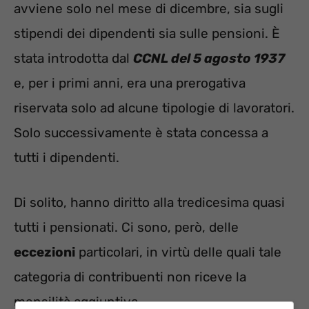
avviene solo nel mese di dicembre, sia sugli
stipendi dei dipendenti sia sulle pensioni. È
stata introdotta dal
CCNL del 5 agosto 1937
e, per i primi anni, era una prerogativa
riservata solo ad alcune tipologie di lavoratori.
Solo successivamente è stata concessa a
tutti i dipendenti.
Di solito, hanno diritto alla tredicesima quasi
tutti i pensionati. Ci sono, però, delle
eccezioni
particolari, in virtù delle quali tale
categoria di contribuenti non riceve la
mensilità aggiuntiva.