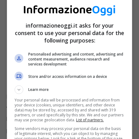
informazioneoggi.it asks for your
consent to use your personal data for the
following purposes:
Personalised advertising and content, advertising and
content measurement, audience research and
services development
Store and/or access information on a device
Learn more
La tredicesima di dicembre 2022, infatti, non
Your personal data will be processed and information from
your device (cookies, unique identifiers, and other device
verrà erogata ai cittadini che hanno già
data) may be stored by, accessed by and shared with 319
partners, or used specifically by this site. We and our partners
beneficiato delle cd.
pensioni anticipate
. In
may use precise geolocation data.
List of partners.
Some vendors may process your personal data on the basis
particolare, è il caso di coloro che hanno
of legitimate interest, which you can object to by managing
your options below. Look for a link at the bottom of this page