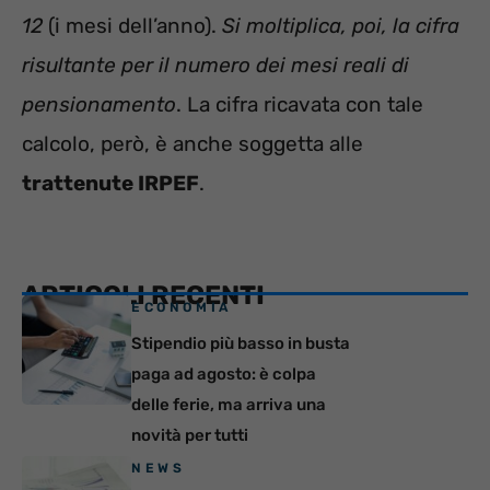
12
(i mesi dell’anno).
Si moltiplica, poi, la cifra
risultante per il numero dei mesi reali di
pensionamento
. La cifra ricavata con tale
calcolo, però, è anche soggetta alle
trattenute IRPEF
.
ARTICOLI RECENTI
ECONOMIA
Stipendio più basso in busta
paga ad agosto: è colpa
delle ferie, ma arriva una
novità per tutti
NEWS