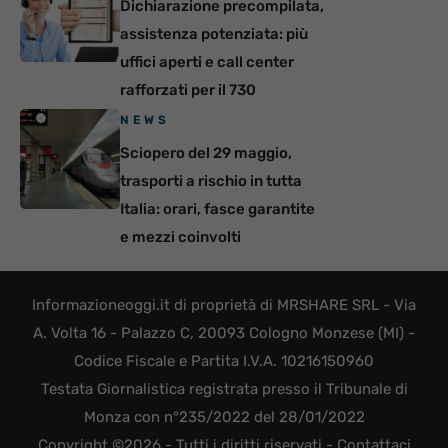
Dichiarazione precompilata,
assistenza potenziata: più
uffici aperti e call center
rafforzati per il 730
NEWS
Sciopero del 29 maggio,
trasporti a rischio in tutta
Italia: orari, fasce garantite
e mezzi coinvolti
Informazioneoggi.it di proprietà di MRSHARE SRL - Via
A. Volta 16 - Palazzo C, 20093 Cologno Monzese (MI) -
Codice Fiscale e Partita I.V.A. 10216150960
Testata Giornalistica registrata presso il Tribunale di
Monza con n°235/2022 del 28/01/2022
Copyright ©2026 - Tutti i diritti riservati -
Contattaci