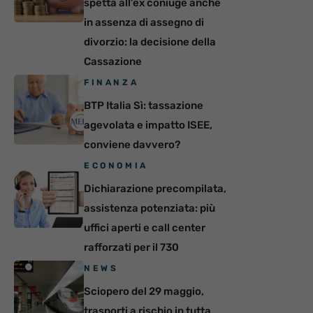
spetta all’ex coniuge anche
in assenza di assegno di
divorzio: la decisione della
Cassazione
FINANZA
BTP Italia Sì: tassazione
agevolata e impatto ISEE,
conviene davvero?
ECONOMIA
Dichiarazione precompilata,
assistenza potenziata: più
uffici aperti e call center
rafforzati per il 730
NEWS
Sciopero del 29 maggio,
trasporti a rischio in tutta