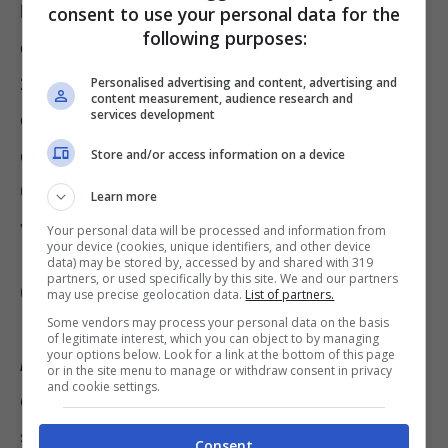
Presidente del Consiglio Meloni
tra le altre
consent to use your personal data for the
following purposes:
cose ha spiegato su
Facebook,
che in quasi
2settimane l’esecutivo ha già ottenuto due
Personalised advertising and content, advertising and
content measurement, audience research and
services development
obiettivi di rilevanza. Nello specifico, si
evince, “
liberare oltre 30 miliardi di euro
“.
Store and/or access information on a device
Ovvero sia, spiega, 9,1 per l’anno corrente e
Learn more
ventuno circa l’anno prossimo.
Your personal data will be processed and information from
your device (cookies, unique identifiers, and other device
data) may be stored by, accessed by and shared with 319
partners, or used specifically by this site. We and our partners
Cifra che, si legge, serviranno al fine di porre
may use precise geolocation data.
List of partners.
Some vendors may process your personal data on the basis
“in sicurezza famiglie e imprese dal caro
of legitimate interest, which you can object to by managing
your options below. Look for a link at the bottom of this page
bollette”
. La
Premier
spiega che le risorse
or in the site menu to manage or withdraw consent in privacy
and cookie settings.
disponibili verranno concentrate per
sostenere i cittadini davanti agli
aumenti dei
Consent