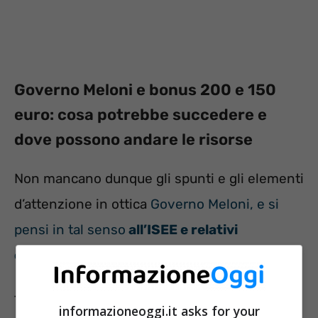
Governo Meloni e bonus 200 e 150
euro: cosa potrebbe succedere e
dove possono andare le risorse
Non mancano dunque gli spunti e gli elementi
d’attenzione in ottica
Governo Meloni, e si
pensi in tal senso
all’ISEE e relativi
cambiamenti.
Tornando invece al punto in oggetto, il
informazioneoggi.it asks for your