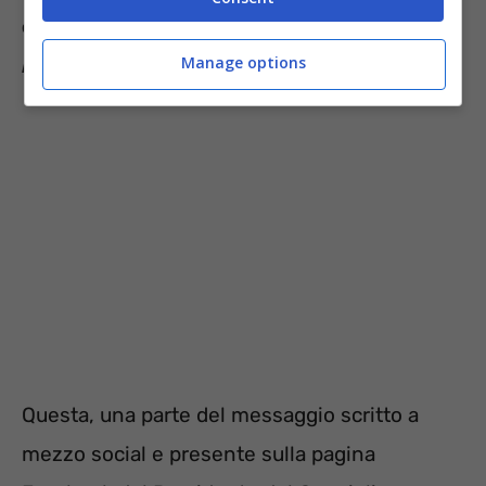
costi energetici
“
senza disperdere risorse in
Manage options
bonus inutili”.
Questa, una parte del messaggio scritto a
mezzo social e presente sulla pagina