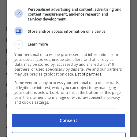
Personalised advertising and content, advertising and
content measurement, audience research and
services development
Il Gruppo necessita anche di Operatore
Store and/or access information on a device
Polivalente Di Condotta E Manovra da
Learn more
inserire presso la sede di Trento.
Al
Your personal data will be processed and information from
your device (cookies, unique identifiers, and other device
potenziale candidato si richiede: l’aver
data) may be stored by, accessed by and shared with 319
partners, or used specifically by this site. We and our partners
conseguito
diploma di scuola secondaria di
may use precise geolocation data.
List of partners.
Some vendors may process your personal data on the basis
secondo grado
di durata quinquennale (ossia
of legitimate interest, which you can object to by managing
your options below. Look for a link at the bottom of this page
la cosiddetta
maturità
)se possibile ad
or in the site menu to manage or withdraw consent in privacy
and cookie settings.
indirizzo tecnico.
Consent
A coloro che saranno assunti verrà chiesto di