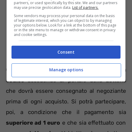
partners, or used specifically by this site. We and our partners
may use precise geolocation data.
List of partners.
Some vendors may process your personal data on the basis
of legitimate interest, which you can object to by managing
your options below. Look for a link at the bottom of this page
or in the site menu to manage or withdraw consent in privacy
and cookie settings.
Consent
Chi intende partecipare dovrà procurarsi
un
Manage options
codice
accedendo al portale della Lotteria
che dovrà essere consegnato al negoziante
prima di ogni acquisto. Si potrà partecipare,
poi, a condizione che il pagamento sia
superiore ad 1 euro
e che sia effettuato con