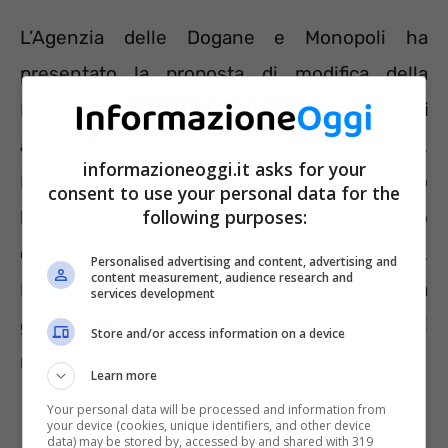
L’Agenzia delle Dogane e Monopoli ha
presentato la proposta di modifica della
Lotteria degli scontrini ed ora è
in fase di
approvazione
da parte del Governo Meloni.
informazioneoggi.it asks for your
In attesa dell’ufficialità passiamo al ragguaglio
consent to use your personal data for the
following purposes:
le
caratteristiche del nuovo meccanismo
che probabilmente verrà attivato.
Personalised advertising and content, advertising and
content measurement, audience research and
Innanzitutto la partecipazione al “gioco” sarà
services development
gratuita e rivolta a tutti i cittadini maggiorenni
Store and/or access information on a device
residenti in Italia.
Learn more
Your personal data will be processed and information from
your device (cookies, unique identifiers, and other device
data) may be stored by, accessed by and shared with 319