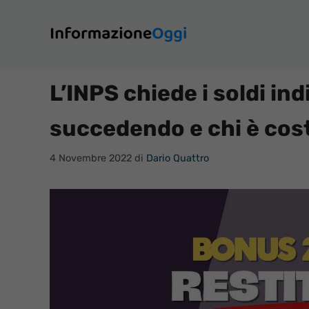
Vai
al
contenuto
L’INPS chiede i soldi ind
succedendo e chi è costr
4 Novembre 2022
di
Dario Quattro