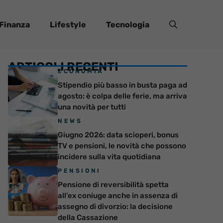
Finanza
Lifestyle
Tecnologia
ARTICOLI RECENTI
ECONOMIA
Stipendio più basso in busta paga ad
agosto: è colpa delle ferie, ma arriva
una novità per tutti
NEWS
Giugno 2026: data scioperi, bonus
TV e pensioni, le novità che possono
incidere sulla vita quotidiana
PENSIONI
Pensione di reversibilità spetta
all’ex coniuge anche in assenza di
assegno di divorzio: la decisione
della Cassazione