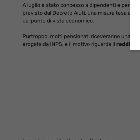
A luglio è stato concesso a dipendenti e pension
previsto dal Decreto Aiuti, una misura tesa a sos
dal punto di vista economico.
Purtroppo, molti pensionati riceveranno una br
erogata da INPS, e il motivo riguarda il
reddito.