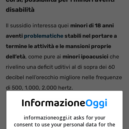
disabilità
Il sussidio interessa quei
minori di 18 anni
aventi
problematiche
stabili nel portare a
termine le attività e le mansioni proprie
dell’età
, come pure ai
minori ipoacusici
che
rivelino una deficit uditivi al di sopra dei 60
decibel nell’orecchio migliore nelle frequenze
di 500, 1.000, 2.000 hertz.
informazioneoggi.it asks for your
consent to use your personal data for the