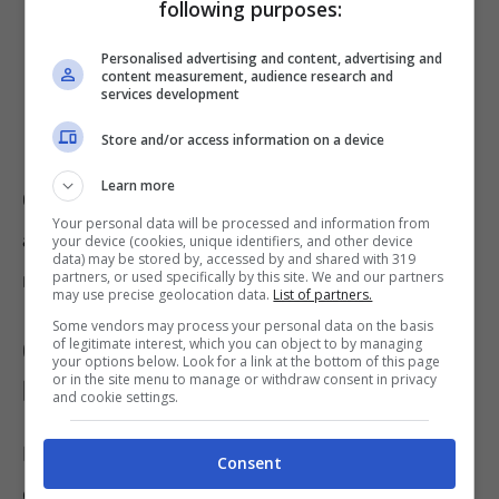
following purposes:
Personalised advertising and content, advertising and
content measurement, audience research and
services development
Store and/or access information on a device
Learn more
Ovviamente, rientrando nei requisiti
Your personal data will be processed and information from
assistenziali e burocratici attesi dalla
your device (cookies, unique identifiers, and other device
data) may be stored by, accessed by and shared with 319
normativa preposta.
partners, or used specifically by this site. We and our partners
may use precise geolocation data.
List of partners.
Some vendors may process your personal data on the basis
of legitimate interest, which you can object to by managing
Come avviene la richiesta per
your options below. Look for a link at the bottom of this page
or in the site menu to manage or withdraw consent in privacy
l’indennizzo, ecco i requisiti
and cookie settings.
La persona che ne voglia beneficiare dovrà
Consent
quindi richiedere la certificazione dei requisiti