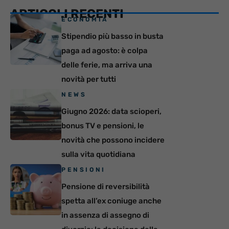
ARTICOLI RECENTI
ECONOMIA
Stipendio più basso in busta
paga ad agosto: è colpa
delle ferie, ma arriva una
novità per tutti
NEWS
Giugno 2026: data scioperi,
bonus TV e pensioni, le
novità che possono incidere
sulla vita quotidiana
PENSIONI
Pensione di reversibilità
spetta all’ex coniuge anche
in assenza di assegno di