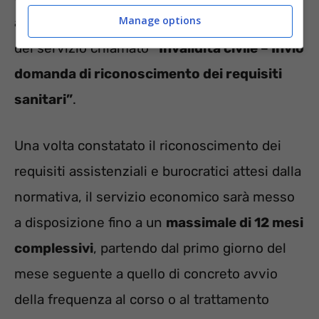
Manage options
assistenziali recapitando l’istanza per mezzo
del servizio chiamato
“Invalidità civile – Invio
domanda di riconoscimento dei requisiti
sanitari”
.
Una volta constatato il riconoscimento dei
requisiti assistenziali e burocratici attesi dalla
normativa, il servizio economico sarà messo
a disposizione fino a un
massimale di 12 mesi
complessivi
, partendo dal primo giorno del
mese seguente a quello di concreto avvio
della frequenza al corso o al trattamento