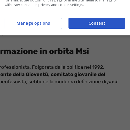
for a link at the bottom of this page or in the site menu to manage or
withdraw consent in privacy and cookie settings.
Manage options
Consent
e nel quartiere della Garbatella.
A 45 anni diviene il
se.
ormazione in orbita Msi
ofessionista. Folgorata dalla politica nel 1992,
onte della Gioventù, comitato giovanile del
e neofascista, sebbene la moderna definizione di
post