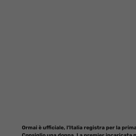
Ormai è ufficiale, l’Italia registra per la pri
Consiglio una donna. La premier incaricata p