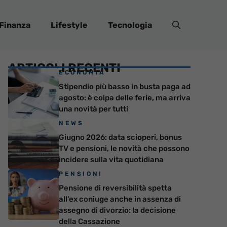
Finanza
Lifestyle
Tecnologia
ARTICOLI RECENTI
ECONOMIA
Stipendio più basso in busta paga ad
agosto: è colpa delle ferie, ma arriva
una novità per tutti
NEWS
Giugno 2026: data scioperi, bonus
TV e pensioni, le novità che possono
incidere sulla vita quotidiana
PENSIONI
Pensione di reversibilità spetta
all’ex coniuge anche in assenza di
assegno di divorzio: la decisione
della Cassazione