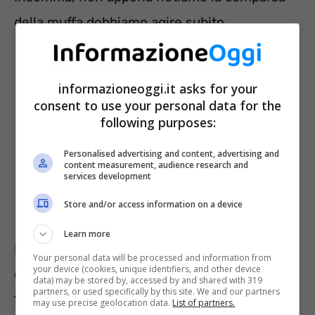
della muffa dobbiamo agire subito.
informazioneoggi.it asks for your
consent to use your personal data for the
following purposes:
Personalised advertising and content, advertising and
content measurement, audience research and
services development
Store and/or access information on a device
Learn more
Muffa sul materasso o nei muri di
Your personal data will be processed and information from
your device (cookies, unique identifiers, and other device
casa? Ecco un trucco inedito per
data) may be stored by, accessed by and shared with 319
partners, or used specifically by this site. We and our partners
toglierla all’istante
may use precise geolocation data.
List of partners.