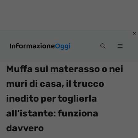
Vai
Menu
al
contenuto
Muffa sul materasso o nei
muri di casa, il trucco
inedito per toglierla
all’istante: funziona
davvero