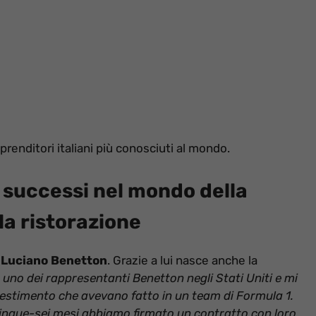
renditori italiani più conosciuti al mondo.
d i successi nel mondo della
la ristorazione
i
Luciano Benetton
. Grazie a lui nasce anche la
o uno dei rappresentanti Benetton negli Stati Uniti e mi
investimento che avevano fatto in un team di Formula 1.
inque-sei mesi abbiamo firmato un contratto con loro.