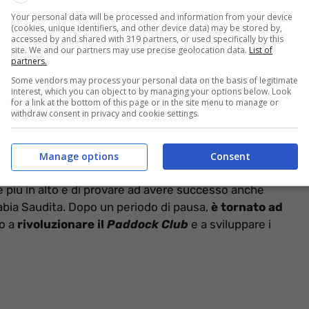
Your personal data will be processed and information from your device
(cookies, unique identifiers, and other device data) may be stored by,
accessed by and shared with 319 partners, or used specifically by this
site. We and our partners may use precise geolocation data.
List of
partners.
Some vendors may process your personal data on the basis of legitimate
otto i riflettori. Non sono mancate, nel corso degli
interest, which you can object to by managing your options below. Look
rvazioni
, espresse senza peli sulla lingua e con
for a link at the bottom of this page or in the site menu to manage or
withdraw consent in privacy and cookie settings.
alle mezze misure, ma particolarmente incline alla
ll’approccio con i suoi dipendenti: l’unica cosa che
guire lo scopo finale, cioè il profitto.
Manage options
Consent
re più in alto e di provare ad avere successo anche
Arabia Saudita. Dopo un periodo di pausa,
è tornato ad
to a
rivoluzionare il
Paddock Club
e a sviluppare i