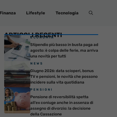
Finanza
Lifestyle
Tecnologia
ARTICOLI RECENTI
ECONOMIA
Stipendio più basso in busta paga ad
agosto: è colpa delle ferie, ma arriva
una novità per tutti
NEWS
Giugno 2026: data scioperi, bonus
TV e pensioni, le novità che possono
incidere sulla vita quotidiana
PENSIONI
Pensione di reversibilità spetta
all’ex coniuge anche in assenza di
assegno di divorzio: la decisione
della Cassazione