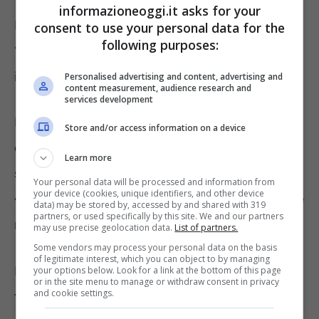
informazioneoggi.it asks for your
Nello specifico, si tratta di pannelli
consent to use your personal data for the
following purposes:
“Plug&Play”, ossia pannelli da balcone o da
installare sulla facciata del proprio edificio.
Personalised advertising and content, advertising and
content measurement, audience research and
services development
I pannelli fotovoltaici saranno forniti
Store and/or access information on a device
dall’Azienda Pubbliservizi di Brunico e come
Learn more
spiega il direttore generale Gustav Mischi:
Your personal data will be processed and information from
your device (cookies, unique identifiers, and other device
«Per i clienti, questo si traduce in un costante
data) may be stored by, accessed by and shared with 319
partners, or used specifically by this site. We and our partners
risparmio sui costi senza limite di tempo».
may use precise geolocation data.
List of partners.
Some vendors may process your personal data on the basis
of legitimate interest, which you can object to by managing
I cittadini riceveranno un piccolo impianto
your options below. Look for a link at the bottom of this page
or in the site menu to manage or withdraw consent in privacy
and cookie settings.
fotovoltaico con una potenza massimo di