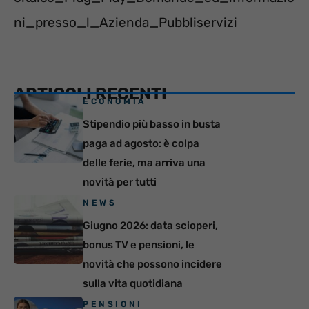
ni_presso_l_Azienda_Pubbliservizi
ARTICOLI RECENTI
ECONOMIA
Stipendio più basso in busta
paga ad agosto: è colpa
delle ferie, ma arriva una
novità per tutti
NEWS
Giugno 2026: data scioperi,
bonus TV e pensioni, le
novità che possono incidere
sulla vita quotidiana
PENSIONI