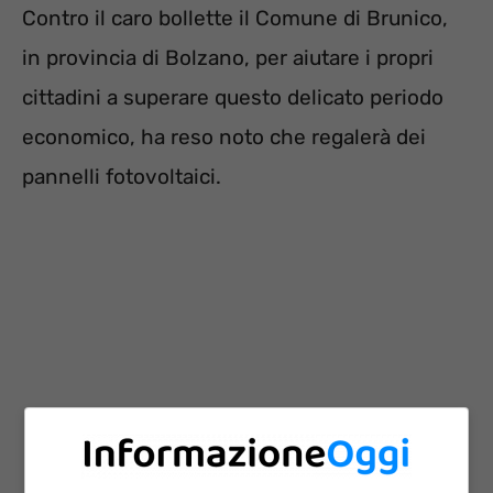
Contro il caro bollette il Comune di Brunico,
in provincia di Bolzano, per aiutare i propri
cittadini a superare questo delicato periodo
economico, ha reso noto che regalerà dei
pannelli fotovoltaici.