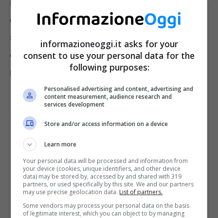
mal configurato che ha rete impossibile
eseguire le transazioni. Il problema è stato
subito risolto, ma il malcontento degli utenti
informazioneoggi.it asks for your
di bitcoin ha danneggiato la credibilità del
consent to use your personal data for the
following purposes:
network.
Personalised advertising and content, advertising and
content measurement, audience research and
services development
Store and/or access information on a device
Learn more
Your personal data will be processed and information from
your device (cookies, unique identifiers, and other device
data) may be stored by, accessed by and shared with 319
partners, or used specifically by this site. We and our partners
may use precise geolocation data.
List of partners.
Some vendors may process your personal data on the basis
of legitimate interest, which you can object to by managing